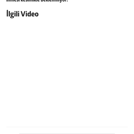
inmesi kesinlikle beklenmiyor.
İlgili Video