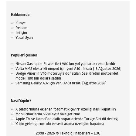
Hakkımızda
Künye
Reklam
İletişim
Yasal Uyarı
Popüler İçerikler
Nissan Qashqai e-Power ile 1.980 km yol yapılarak rekor kırıldı
Volta VM2 elektrikli moped için yeni A101 fırsatı [13 Ağustos 2026]
Dodge Viper'ın V10 motoruyla donatılan özel üretim motosiklet
modeli 180 bin dolara satıldı
Samsung Galaxy A37 için yeni A101 fırsatı [Ağustos 2026]
Nasıl Yapılır?
X platformuna eklenen “otomatik çeviri” özelliği nasıl kapatılır?
Mobil cihazlarda 5G’yi aktif hale getirme
Apple TV ve HomePod akıllı hoparlörlerde Türkçe Siri dil desteği
X için gelen görüntülü ve sesli arama özelliğini kapatma
2008 - 2026 © Teknoloji haberleri – LOG