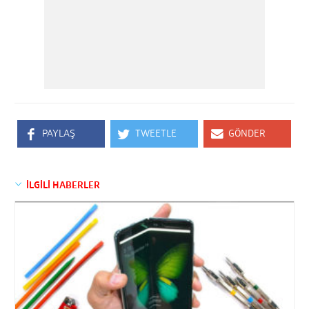
PAYLAŞ
TWEETLE
GÖNDER
İLGİLİ HABERLER