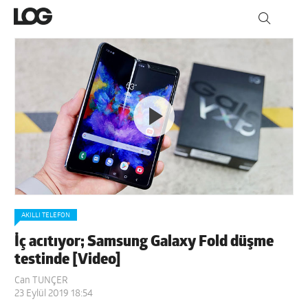
AKILLI TELEFON
İç acıtıyor; Samsung Galaxy Fold düşme
testinde [Video]
Can TUNÇER
23 Eylül 2019 18:54