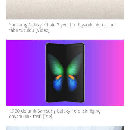
Samsung Galaxy Z Fold 3 yeni bir dayanıklılık testine
tabii tutuldu [Video]
1.980 dolarlık Samsung Galaxy Fold için ilginç
dayanıklılık testi [İzle]