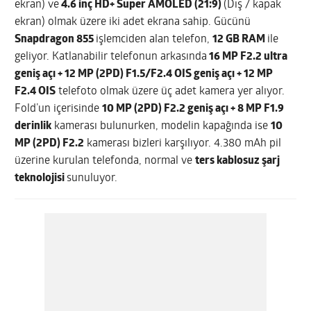
ekran) ve
4.6 inç HD+ Super AMOLED (21:9)
(Dış / kapak
ekran) olmak üzere iki adet ekrana sahip. Gücünü
Snapdragon 855
işlemciden alan telefon,
12 GB RAM
ile
geliyor. Katlanabilir telefonun arkasında
16 MP F2.2 ultra
geniş açı + 12 MP (2PD) F1.5/F2.4 OIS geniş açı + 12 MP
F2.4 OIS
telefoto olmak üzere üç adet kamera yer alıyor.
Fold’un içerisinde
10 MP (2PD) F2.2 geniş açı + 8 MP F1.9
derinlik
kamerası bulunurken, modelin kapağında ise
10
MP (2PD) F2.2
kamerası bizleri karşılıyor. 4.380 mAh pil
üzerine kurulan telefonda, normal ve
ters kablosuz şarj
teknolojisi
sunuluyor.