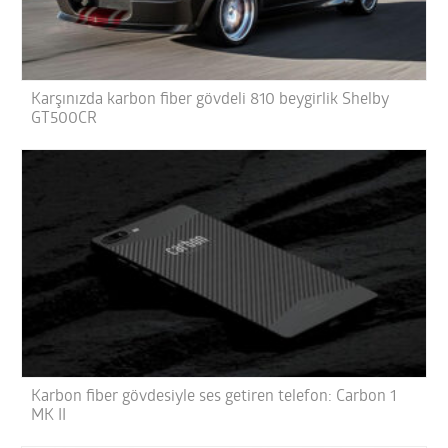
Karşınızda karbon fiber gövdeli 810 beygirlik Shelby
GT500CR
Karbon fiber gövdesiyle ses getiren telefon: Carbon 1
MK II