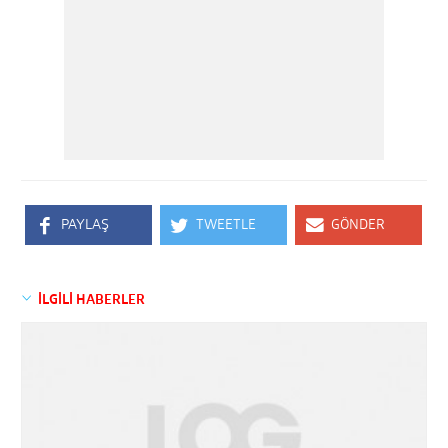
PAYLAŞ
TWEETLE
GÖNDER
İLGİLİ HABERLER