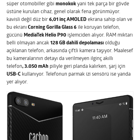
süper otomobiller gibi
monokok
yani tek parça bir gövde
üstüne kurulan cihaz, genel olarak fena görünmüyor.
kavisli değil düz bir
6,01 inç AMOLED
ekrana sahip olan ve
bu ekranı
Corning Gorilla Glass 6
ile koruyan telefon,
gücünü
MediaTek Helio P90
işlemciden alıyor. RAM miktarı
belli olmayan ancak
128 GB dahili depolaması
olduğu
açıklanan telefon, arkasında çiftli kamera taşıyor. Maalesef
bu kameralarının detayı da verilmeyen ilginç akıllı
telefon
, 3.050 mAh
piliyle geri planda kalırken, şarj için
USB-C
kullanıyor. Telefonun parmak izi sensörü ise yanda
yer alıyor.