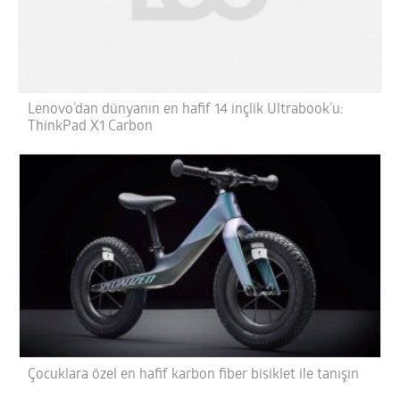
Lenovo’dan dünyanın en hafif 14 inçlik Ultrabook’u:
ThinkPad X1 Carbon
Çocuklara özel en hafif karbon fiber bisiklet ile tanışın