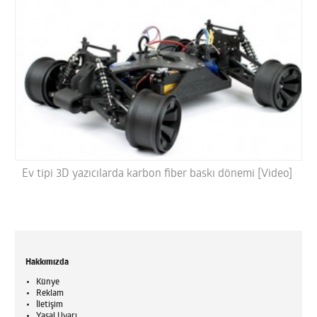
Ev tipi 3D yazıcılarda karbon fiber baskı dönemi [Video]
Hakkımızda
Künye
Reklam
İletişim
Yasal Uyarı