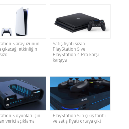
tation 5 arayüzünün
Satış fiyatı sızan
 çıkacağı etkinliğin
PlayStation 5 ve
 sızdı
PlayStation 4 Pro karşı
karşıya
ation 5 oyunları için
PlayStation 5’in çıkış tarihi
an verici açıklama
ve satış fiyatı ortaya çıktı