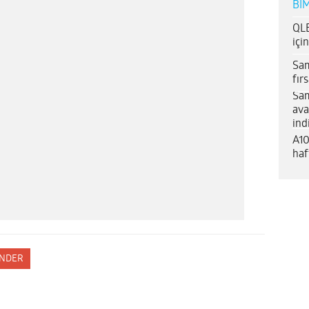
BİM
QLE
içi
Sam
fır
Sam
ava
ind
A10
haf
NDER