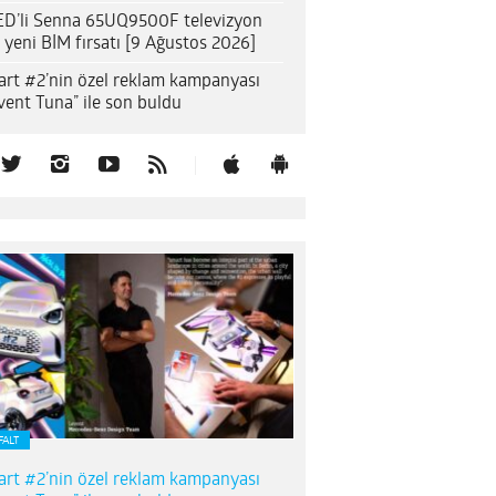
D’li Senna 65UQ9500F televizyon
n yeni BİM fırsatı [9 Ağustos 2026]
rt #2’nin özel reklam kampanyası
vent Tuna” ile son buldu
FALT
rt #2’nin özel reklam kampanyası