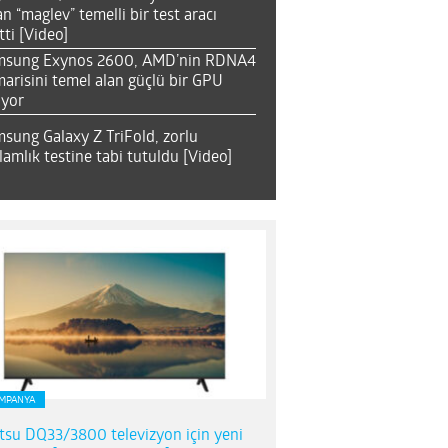
an “maglev” temelli bir test aracı
tti [Video]
msung Exynos 2600, AMD’nin RDNA4
arisini temel alan güçlü bir GPU
ıyor
sung Galaxy Z TriFold, zorlu
lamlık testine tabi tutuldu [Video]
MPANYA
itsu DQ33/3800 televizyon için yeni