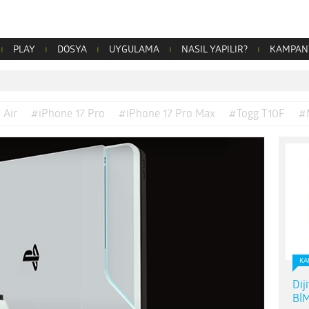
PLAY
DOSYA
UYGULAMA
NASIL YAPILIR?
KAMPAN
 Air
#iPhone 17 Pro
#iPhone 17 Pro Max
#Togg T10F
#
KA
Dij
BİM