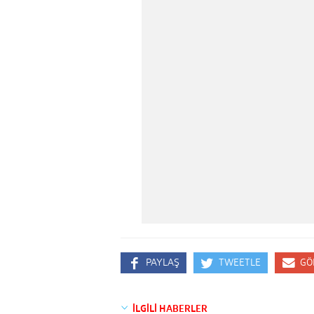
PAYLAŞ
TWEETLE
GÖ
İLGİLİ HABERLER