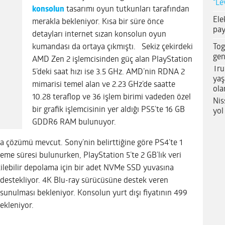
“Le
konsolun
tasarımı oyun tutkunları tarafından
Ele
merakla bekleniyor. Kısa bir süre önce
pay
detayları internet sızan konsolun oyun
Tog
kumandası da ortaya çıkmıştı. Sekiz çekirdeki
gen
AMD Zen 2 işlemcisinden güç alan PlayStation
Tru
5’deki saat hızı ise 3.5 GHz. AMD’nin RDNA 2
yaş
mimarisi temel alan ve 2.23 GHz’de saatte
ola
10.28 teraflop ve 36 işlem birimi vadeden özel
Nis
bir grafik işlemcisinin yer aldığı PS5’te 16 GB
yol
GDDR6 RAM bulunuyor.
 çözümü mevcut. Sony’nin belirttiğine göre PS4’te 1
leme süresi bulunurken, PlayStation 5’te 2 GB’lık veri
etilebilir depolama için bir adet NVMe SSD yuvasına
e destekliyor. 4K Blu-ray sürücüsüne destek veren
 sunulması bekleniyor. Konsolun yurt dışı fiyatının 499
ekleniyor.