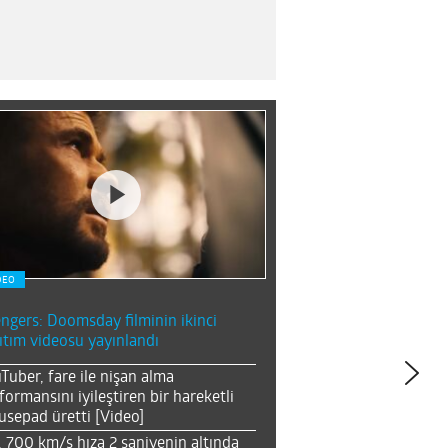
DEO
ngers: Doomsday filminin ikinci
ıtım videosu yayınlandı
Tuber, fare ile nişan alma
formansını iyileştiren bir hareketli
sepad üretti [Video]
, 700 km/s hıza 2 saniyenin altında