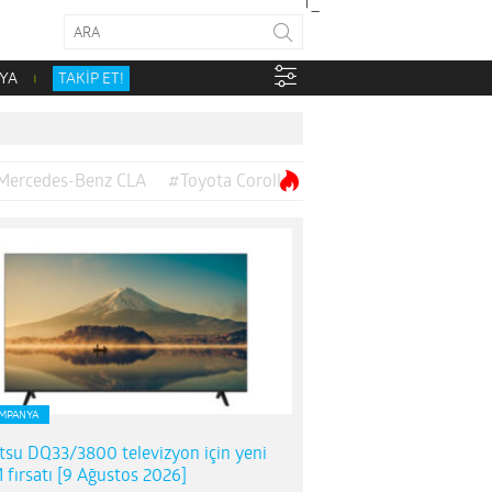
YA
TAKİP ET!
Mercedes-Benz CLA
#Toyota Corolla
MPANYA
itsu DQ33/3800 televizyon için yeni
 fırsatı [9 Ağustos 2026]