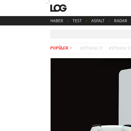
HABER
TEST
ASFALT
RADAR
POPÜLER
#iPhone 17
#iPhone 17