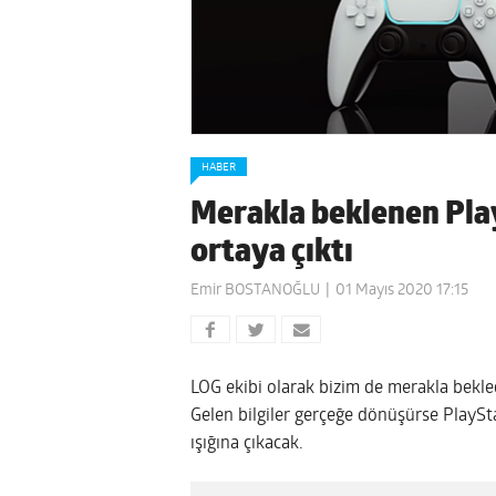
HABER
Merakla beklenen Play
ortaya çıktı
Emir BOSTANOĞLU
01 Mayıs 2020 17:15
LOG ekibi olarak bizim de merakla bekl
Gelen bilgiler gerçeğe dönüşürse PlaySt
ışığına çıkacak.