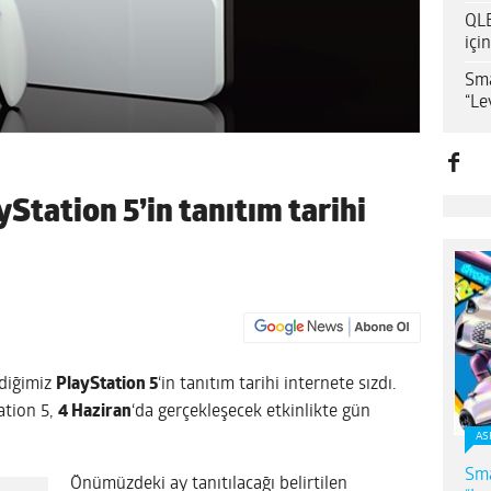
QLE
içi
Sma
“Le
Station 5’in tanıtım tarihi
ediğimiz
PlayStation 5
‘in tanıtım tarihi internete sızdı.
ation 5,
4 Haziran
‘da gerçekleşecek etkinlikte gün
AS
Sma
Önümüzdeki ay tanıtılacağı belirtilen