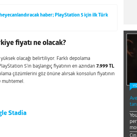
heyecanlandıracak haber; PlayStation 5 için ilk Türk
kiye fiyatı ne olacak?
 yüksek olacağı belirtiliyor. Farklı depolama
layStation 5’in başlangıç fiyatının en azından
7.999 TL
lama çözümlerini göz önüne alırsak konsolun fiyatının
le muhtemel.
Vİ
Ave
tan
gle Stadia
You
per
mou
Çin