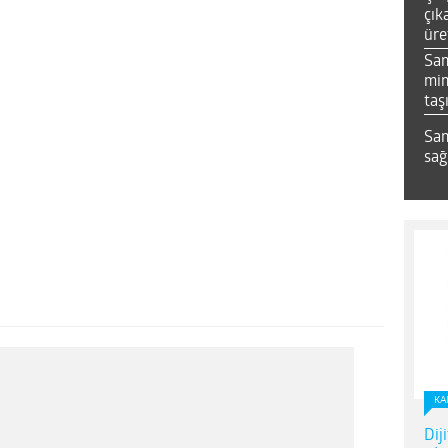
çık
üre
Sa
mim
taş
Sam
sağ
KA
Dij