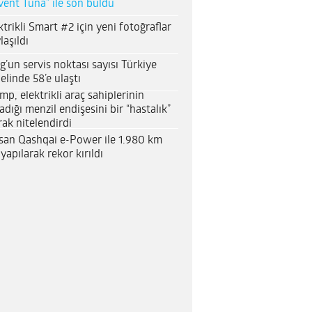
vent Tuna” ile son buldu
ktrikli Smart #2 için yeni fotoğraflar
laşıldı
g’un servis noktası sayısı Türkiye
elinde 58’e ulaştı
mp, elektrikli araç sahiplerinin
adığı menzil endişesini bir “hastalık”
rak nitelendirdi
san Qashqai e-Power ile 1.980 km
 yapılarak rekor kırıldı