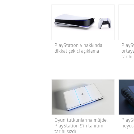
PlayStation 5 hakkında
PlayS
dikkat çekici açıklama
ortaya
tarihi
Oyun tutkunlarına müjde;
PlaySt
PlayStation 5’in tanıtım
heyec
tarihi sızdı