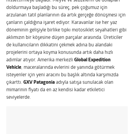
hissettirmeye başladı. Meyve ve sebzelerin de dolapları
doldurmaya başladığı bu süreç, pek çoğumuz için
arzulanan tatil planlarının da artık gerçeğe dönüşmesi için
çanların çaldığına işaret ediyor. Karavanlar ise her yaz
döneminin gelişiyle birlike tıpkı motosiklet seyahatleri gibi
aklımızın bir köşesine düşen parçalar arasında. Üreticiler
de kullanıcıların dikkatini çekmek adına bu alandaki
projelerini ortaya koyma konusunda artık daha hızlı
adımlar atıyor. Amerika merkezli
Global Expedition
Vehicle
, maceralarında evlerini de yanında götürmek
isteyenler için yeni aracını bu başlık altında karşımızda
çıkarttı.
GXV Patagonia
adıyla satışa sunulacak olan
mimarinin fiyatı da en az kendisi kadar etkiletici
seviyelerde.