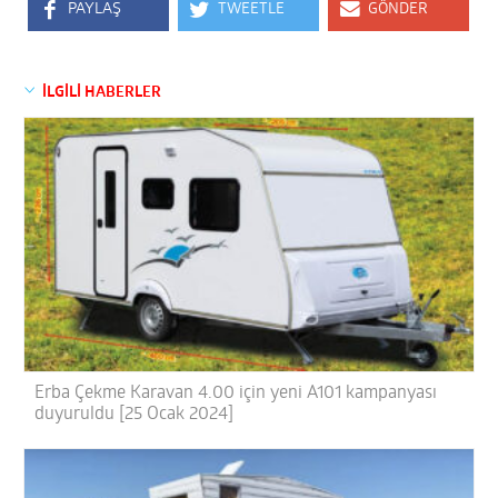
PAYLAŞ
TWEETLE
GÖNDER
İLGİLİ HABERLER
Erba Çekme Karavan 4.00 için yeni A101 kampanyası
duyuruldu [25 Ocak 2024]