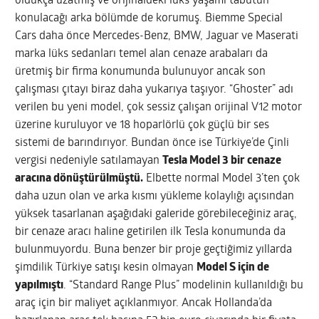
oldukça uzatmış ve orijinaldeki lüks yaşamı tabutun
konulacağı arka bölümde de korumuş. Biemme Special
Cars daha önce Mercedes-Benz, BMW, Jaguar ve Maserati
marka lüks sedanları temel alan cenaze arabaları da
üretmiş bir firma konumunda bulunuyor ancak son
çalışması çıtayı biraz daha yukarıya taşıyor. “Ghoster” adı
verilen bu yeni model, çok sessiz çalışan orijinal V12 motor
üzerine kuruluyor ve 18 hoparlörlü çok güçlü bir ses
sistemi de barındırıyor. Bundan önce ise Türkiye’de Çinli
vergisi nedeniyle satılamayan
Tesla Model 3 bir cenaze
aracına dönüştürülmüştü.
Elbette normal Model 3’ten çok
daha uzun olan ve arka kısmı yükleme kolaylığı açısından
yüksek tasarlanan aşağıdaki galeride görebileceğiniz araç,
bir cenaze aracı haline getirilen ilk Tesla konumunda da
bulunmuyordu. Buna benzer bir proje geçtiğimiz yıllarda
şimdilik Türkiye satışı kesin olmayan
Model S için de
yapılmıştı
. “Standard Range Plus” modelinin kullanıldığı bu
araç için bir maliyet açıklanmıyor. Ancak Hollanda’da