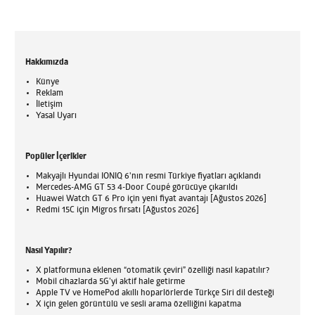
Hakkımızda
Künye
Reklam
İletişim
Yasal Uyarı
Popüler İçerikler
Makyajlı Hyundai IONIQ 6'nın resmi Türkiye fiyatları açıklandı
Mercedes-AMG GT 53 4-Door Coupé görücüye çıkarıldı
Huawei Watch GT 6 Pro için yeni fiyat avantajı [Ağustos 2026]
Redmi 15C için Migros fırsatı [Ağustos 2026]
Nasıl Yapılır?
X platformuna eklenen “otomatik çeviri” özelliği nasıl kapatılır?
Mobil cihazlarda 5G’yi aktif hale getirme
Apple TV ve HomePod akıllı hoparlörlerde Türkçe Siri dil desteği
X için gelen görüntülü ve sesli arama özelliğini kapatma