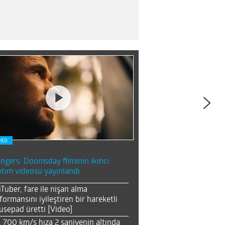
DEO
ngers: Doomsday filminin ikinci
ıtım videosu yayınlandı
Tuber, fare ile nişan alma
formansını iyileştiren bir hareketli
sepad üretti [Video]
, 700 km/s hıza 2 saniyenin altında