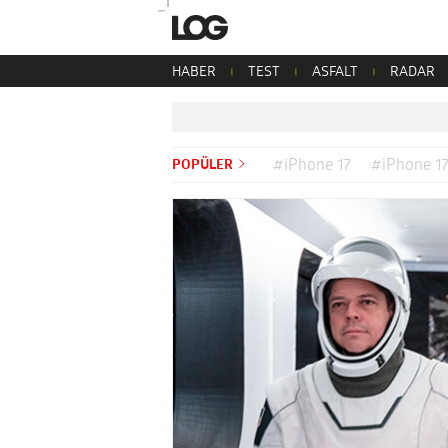
HABER
TEST
ASFALT
RADAR
POPÜLER
#iPhone 17
#iPhone 17