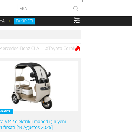
YA
TAKİP ET!
Mercedes-Benz CLA
#Toyota Corolla
MPANYA
ta VM2 elektrikli moped için yeni
1 fırsatı [13 Ağustos 2026]