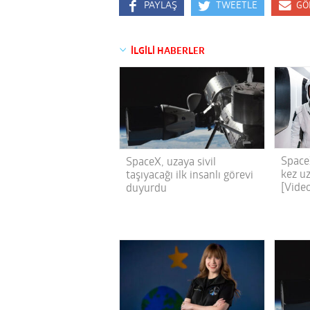
PAYLAŞ
TWEETLE
GÖ
İLGİLİ HABERLER
SpaceX
SpaceX, uzaya sivil
kez uz
taşıyacağı ilk insanlı görevi
[Vide
duyurdu