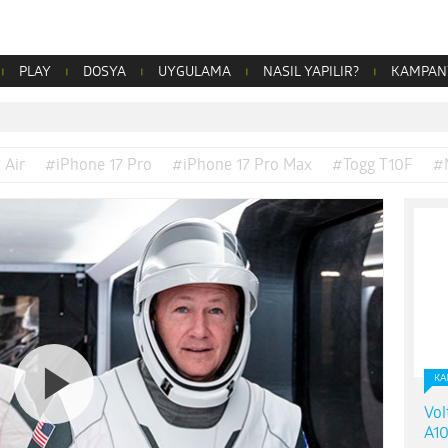
PLAY
DOSYA
UYGULAMA
NASIL YAPILIR?
KAMPAN
 Air
#iPhone 17 Pro
#iPhone 17 Pro Max
#Togg T10F
#
KA
Vol
A10