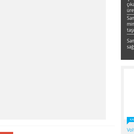
çık
üre
Sa
mim
taş
Sam
sağ
KA
Vol