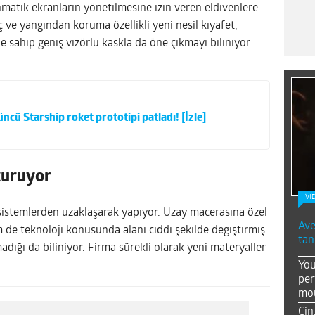
nmatik ekranların yönetilmesine izin veren eldivenlere
ç ve yangından koruma özellikli yeni nesil kıyafet,
 sahip geniş vizörlü kaskla da öne çıkmayı biliniyor.
ncü Starship roket prototipi patladı! [İzle]
kuruyor
Vİ
 sistemlerden uzaklaşarak yapıyor. Uzay macerasına özel
Ave
 de teknoloji konusunda alanı ciddi şekilde değiştirmiş
tan
ığı da biliniyor. Firma sürekli olarak yeni materyaller
You
per
mou
Çin