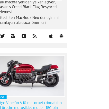
sik macera yeniden yelken açıyor;
assin’s Creed Black Flag Resynced
elemesi
itech’ten MacBook Neo deneyimini
amlayan aksesuar önerileri
FALT
ge Viper’ın V10 motoruyla donatılan
l üretim motosiklet modeli 180 bin