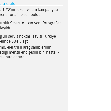
ara satıldı
rt #2’nin özel reklam kampanyası
vent Tuna” ile son buldu
ktrikli Smart #2 için yeni fotoğraflar
laşıldı
g’un servis noktası sayısı Türkiye
elinde 58’e ulaştı
mp, elektrikli araç sahiplerinin
adığı menzil endişesini bir “hastalık”
rak nitelendirdi