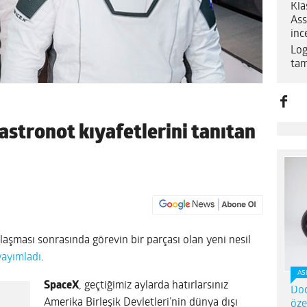
Kla
Ass
inc
Log
tam
astronot kıyafetlerini tanıtan
ulaşması sonrasında görevin bir parçası olan yeni nesil
yayımladı
.
AS
SpaceX
, geçtiğimiz aylarda hatırlarsınız
Dod
Amerika Birleşik Devletleri’nin dünya dışı
öze