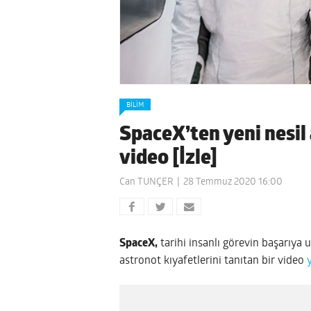
BILIM
SpaceX’ten yeni nesil 
video [İzle]
Can TUNÇER
28 Temmuz 2020 16:00
SpaceX,
tarihi insanlı görevin başarıya 
astronot kıyafetlerini tanıtan bir video