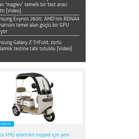
an “maglev” temelli bir test aracı
tti [Video]
msung Exynos 2600, AMD’nin RDNA4
arisini temel alan güçlü bir GPU
ıyor
sung Galaxy Z TriFold, zorlu
lamlık testine tabi tutuldu [Video]
MPANYA
ta VM2 elektrikli moped için yeni