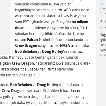
dol
yolculuk konusunda Rusya’ya olan
Sma
bağımlılığını ortadan kaldırdı. ABD daha önce
“Le
astronotlarının Uluslararası Uzay İstasyonu
Ele
yani ISS’e çıkarılması için Rusya’ya
80 milyon
pay
dolar
kadar ödeme yapıyor ve bu süreç 2011
yılından beri bu şekilde sürüyordu. İşte bu
Tog
gen
durum
Falcon 9
roket önüne konumlandırılan
Tru
Crew Dragon
uzay aracı ile
NASA
astronotları
yaş
Bob Behnken
ve
Doug Hurley
‘in sorunsuz
ola
h oldu. Kennedy Space Center içerisindeki Launch
la çıkan
Crew Dragon,
hatırlarsınız ISS’e sorunsuz olarak
 aracı öncesinde SpaceX’ten “firma içerisinde
rini tanıtan video geldi.
 video,
Bob Behnken
ve
Doug Hurley
için özel olarak
r.
Crew Dragon
uzay aracı düşünülerek hazırlanan
a getiriyor ve hem de geniş hareket kabiliyeti sunuyor.
nden çok daha iyi ve gerçekten fazlasıyla modern olan