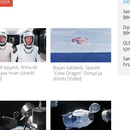
A10
NDER
Sen
BİM
Dij
BİM
QLE
içi
Sam
fır
 başardı; firma ilk
Başarı katlandı; SpaceX
aya insan çıkardı!
“Crew Dragon” Dünya’ya
o]
döndü [Video]