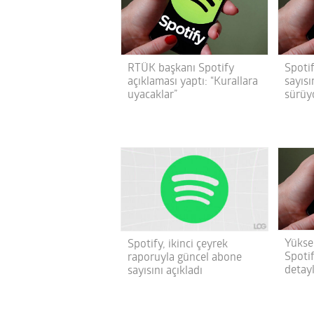
RTÜK başkanı Spotify
Spoti
açıklaması yaptı: “Kurallara
sayısı
uyacaklar”
sürüy
Yüksek
Spotify, ikinci çeyrek
Spotif
raporuyla güncel abone
detay
sayısını açıkladı