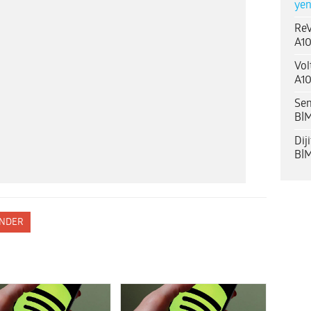
yen
ReV
A10
Vol
A10
Sen
BİM
Dij
BİM
NDER