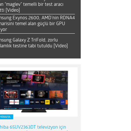
an “maglev” temelli bir test aracı
tti [Video]
msung Exynos 2600, AMD’nin RDNA4
arisini temel alan güçlü bir GPU
ıyor
sung Galaxy Z TriFold, zorlu
lamlık testine tabi tutuldu [Video]
MPANYA
hiba 65UV2363DT televizyon için