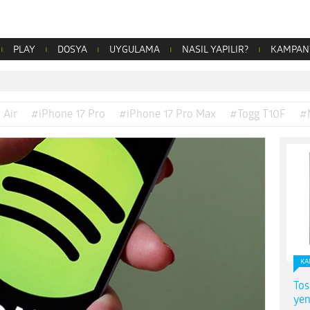
PLAY
DOSYA
UYGULAMA
NASIL YAPILIR?
KAMPAN
 Air
#iPhone 17 Pro
#iPhone 17 Pro Max
#Togg T10F
#
KA
Tos
yen