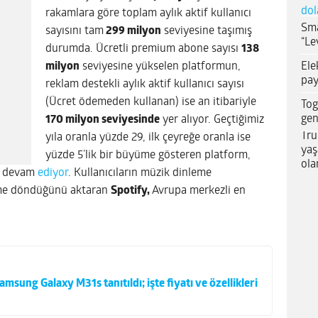
dol
rakamlara göre toplam aylık aktif kullanıcı
Sma
sayısını tam
299 milyon
seviyesine taşımış
“Le
durumda. Ücretli premium abone sayısı
138
Ele
milyon
seviyesine yükselen platformun,
pay
reklam destekli aylık aktif kullanıcı sayısı
(Ücret ödemeden kullanan) ise an itibariyle
Tog
gen
170 milyon seviyesinde
yer alıyor. Geçtiğimiz
Tru
yıla oranla yüzde 29, ilk çeyreğe oranla ise
yaş
yüzde 5’lik bir büyüme gösteren platform,
ola
ye devam
ediyor
. Kullanıcıların müzik dinleme
eme döndüğünü aktaran
Spotify,
Avrupa merkezli en
amsung Galaxy M31s tanıtıldı; işte fiyatı ve özellikleri