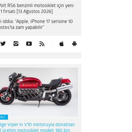
olt RS6 benzinli motosiklet için yeni
1 fırsatı [13 Ağustos 2026]
i iddia: “Apple, iPhone 17 serisine 10
stos’ta zam yapabilir”
FALT
ge Viper’ın V10 motoruyla donatılan
l üretim motosiklet modeli 180 bin