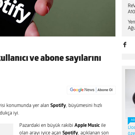
ReV
A10
Yen
Ağu
ullanıcı ve abone sayılarını
visi konumunda yer alan
Spotify
, büyümesini hızlı
dukça iyi.
AS
Pazardaki en büyük rakibi
Apple Music
ile
Dod
olan arayı iyice açan
Spotify
, açıklanan son
öze