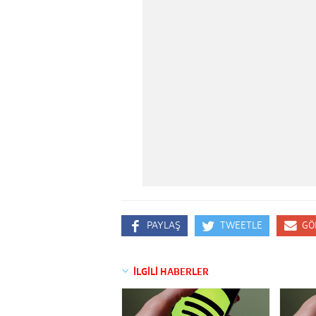
PAYLAŞ
TWEETLE
GÖ
İLGİLİ HABERLER