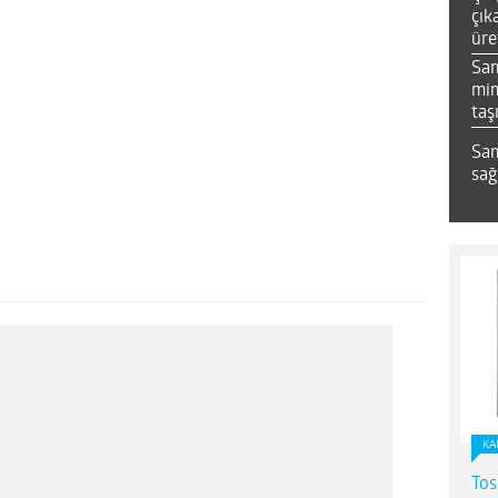
çık
üre
Sa
mim
taş
Sam
sağ
KA
Tos