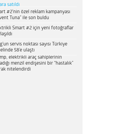
ara satıldı
rt #2’nin özel reklam kampanyası
vent Tuna” ile son buldu
ktrikli Smart #2 için yeni fotoğraflar
laşıldı
g’un servis noktası sayısı Türkiye
elinde 58’e ulaştı
mp, elektrikli araç sahiplerinin
adığı menzil endişesini bir “hastalık”
rak nitelendirdi