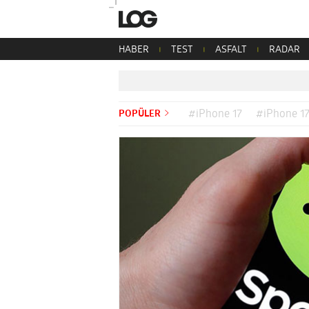
HABER
TEST
ASFALT
RADAR
POPÜLER
#iPhone 17
#iPhone 17