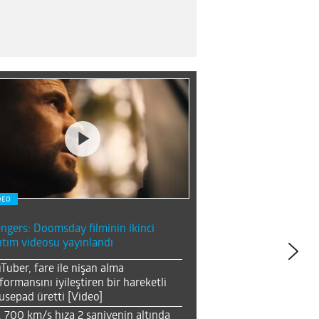
DEO
ngers: Doomsday filminin ikinci
ıtım videosu yayınlandı
Tuber, fare ile nişan alma
formansını iyileştiren bir hareketli
sepad üretti [Video]
, 700 km/s hıza 2 saniyenin altında