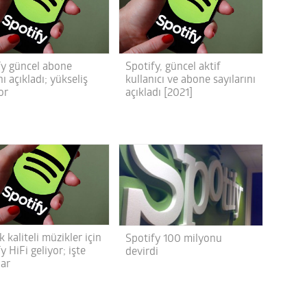
fy güncel abone
Spotify, güncel aktif
nı açıkladı; yükseliş
kullanıcı ve abone sayılarını
or
açıkladı [2021]
 kaliteli müzikler için
Spotify 100 milyonu
y HiFi geliyor; işte
devirdi
lar