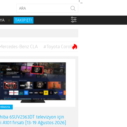
YA
TAKİP ET!
Mercedes-Benz CLA
#Toyota Corolla
MPANYA
hiba 65UV2363DT televizyon için
i A101 fırsatı [13-19 Ağustos 2026]