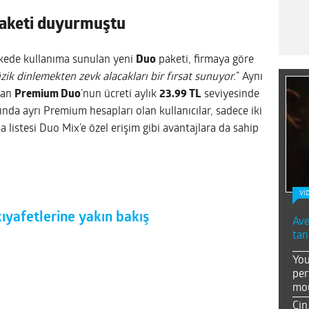
 paketi duyurmuştu
ülkede kullanıma sunulan yeni
Duo
paketi, firmaya göre
müzik dinlemekten zevk alacakları bir fırsat sunuyor.
” Aynı
anan
Premium Duo
’nun ücreti aylık
23.99 TL
seviyesinde
ında ayrı Premium hesapları olan kullanıcılar, sadece iki
 listesi Duo Mix’e özel erişim gibi avantajlara da sahip
Vİ
kıyafetlerine yakın bakış
Ave
tan
You
per
mou
Çin