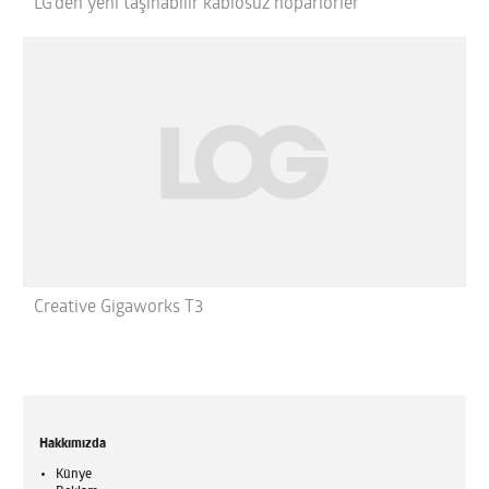
LG’den yeni taşınabilir kablosuz hoparlörler
Creative Gigaworks T3
Hakkımızda
Künye