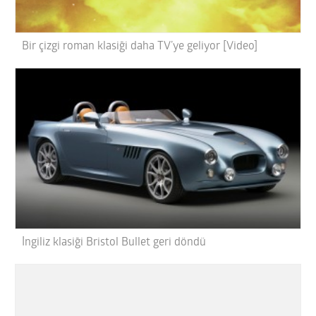
Bir çizgi roman klasiği daha TV’ye geliyor [Video]
İngiliz klasiği Bristol Bullet geri döndü