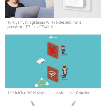
Türkiye fiyatı açıklanan Wi-Fi 6 destekli menzil
genişletici: TP-Link RE600X
TP-Link’ten Wi-Fi sinyal engelleyiciler ve çözümleri