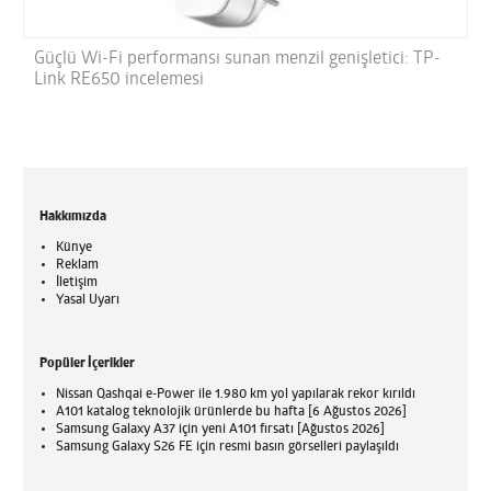
Güçlü Wi-Fi performansı sunan menzil genişletici: TP-
Link RE650 incelemesi
Hakkımızda
Künye
Reklam
İletişim
Yasal Uyarı
Popüler İçerikler
Nissan Qashqai e-Power ile 1.980 km yol yapılarak rekor kırıldı
A101 katalog teknolojik ürünlerde bu hafta [6 Ağustos 2026]
Samsung Galaxy A37 için yeni A101 fırsatı [Ağustos 2026]
Samsung Galaxy S26 FE için resmi basın görselleri paylaşıldı