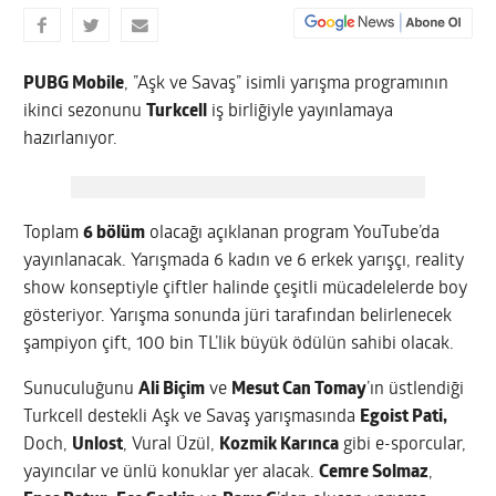
PUBG Mobile
, ”Aşk ve Savaş” isimli yarışma programının
ikinci sezonunu
Turkcell
iş birliğiyle yayınlamaya
hazırlanıyor.
Toplam
6 bölüm
olacağı açıklanan program YouTube’da
yayınlanacak. Yarışmada 6 kadın ve 6 erkek yarışçı, reality
show konseptiyle çiftler halinde çeşitli mücadelelerde boy
gösteriyor. Yarışma sonunda jüri tarafından belirlenecek
şampiyon çift, 100 bin TL’lik büyük ödülün sahibi olacak.
Sunuculuğunu
Ali Biçim
ve
Mesut Can Tomay
’ın üstlendiği
Turkcell destekli Aşk ve Savaş yarışmasında
Egoist Pati,
Doch,
Unlost
, Vural Üzül,
Kozmik Karınca
gibi e-sporcular,
yayıncılar ve ünlü konuklar yer alacak.
Cemre Solmaz
,