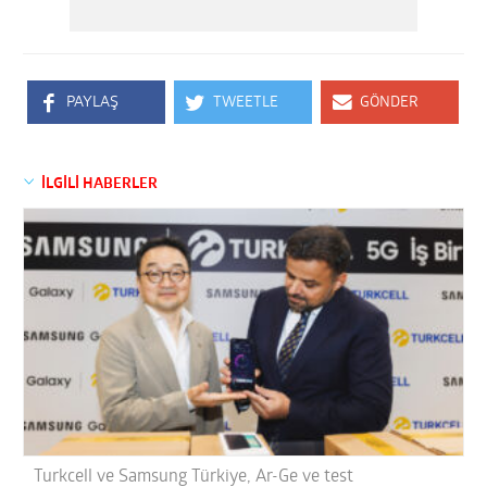
PAYLAŞ
TWEETLE
GÖNDER
İLGİLİ HABERLER
Turkcell ve Samsung Türkiye, Ar-Ge ve test