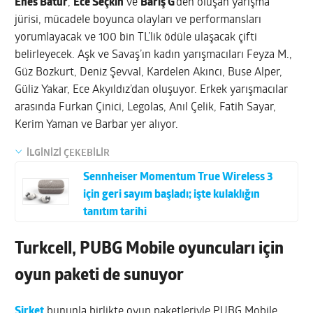
Enes Batur
,
Ece Seçkin
ve
Barış G
’den oluşan yarışma
jürisi, mücadele boyunca olayları ve performansları
yorumlayacak ve 100 bin TL’lik ödüle ulaşacak çifti
belirleyecek. Aşk ve Savaş’ın kadın yarışmacıları Feyza M.,
Güz Bozkurt, Deniz Şevval, Kardelen Akıncı, Buse Alper,
Güliz Yakar, Ece Akyıldız’dan oluşuyor. Erkek yarışmacılar
arasında Furkan Çinici, Legolas, Anıl Çelik, Fatih Sayar,
Kerim Yaman ve Barbar yer alıyor.
İLGİNİZİ ÇEKEBİLİR
Sennheiser Momentum True Wireless 3
için geri sayım başladı; işte kulaklığın
tanıtım tarihi
Turkcell, PUBG Mobile oyuncuları için
oyun paketi de sunuyor
Şirket
bununla birlikte oyun paketleriyle PUBG Mobile