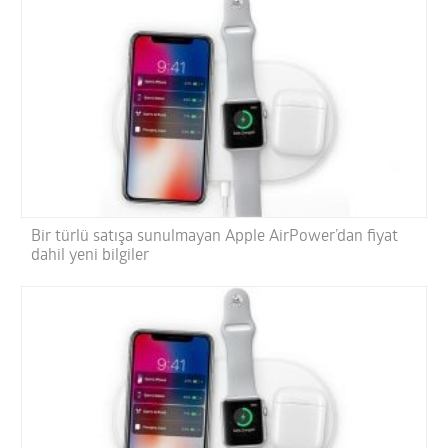
Bir türlü satışa sunulmayan Apple AirPower’dan fiyat
dahil yeni bilgiler