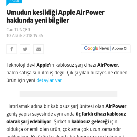
HABER
Umudun kesildiği Apple AirPower
hakkında yeni bilgiler
Can TUNÇER
10 Aralık 2018 19:45
Teknoloji devi
Apple’
ın kablosuz şarj cihazı
AirPower,
halen satışa sunulmuş değil. Çıkışı yılan hikayesine dönen
ürün için yeni
detaylar var.
Hatırlamak adına bir kablosuz şarj ünitesi olan
AirPower
,
geniş yapısı sayesinde aynı anda
üç farklı cihazı kablosuz
olarak şarj edebiliyor
. Şirketin
kablosuz geleceği
için
oldukça önemli olan ürün, çok ama çok uzun zamandır