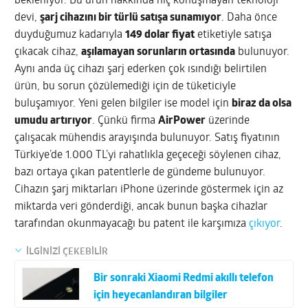
bekleniyor. Bu ürün hakkında hiç konuşmayan teknoloji
devi,
şarj cihazını bir türlü satışa sunamıyor
. Daha önce
duyduğumuz kadarıyla
149 dolar fiyat
etiketiyle satışa
çıkacak cihaz,
aşılamayan sorunların ortasında
bulunuyor.
Aynı anda üç cihazı şarj ederken çok ısındığı belirtilen
ürün, bu sorun çözülemediği için de tüketiciyle
buluşamıyor. Yeni gelen bilgiler ise model için
biraz da olsa
umudu artırıyor
. Çünkü firma
AirPower
üzerinde
çalışacak mühendis arayışında bulunuyor. Satış fiyatının
Türkiye’de 1.000 TL’yi rahatlıkla geçeceği söylenen cihaz,
bazı ortaya çıkan patentlerle de gündeme bulunuyor.
Cihazın şarj miktarları iPhone üzerinde göstermek için az
miktarda veri gönderdiği, ancak bunun başka cihazlar
tarafından okunmayacağı bu patent ile karşımıza
çıkıyor
.
İLGİNİZİ ÇEKEBİLİR
Bir sonraki Xiaomi Redmi akıllı telefon
için heyecanlandıran bilgiler