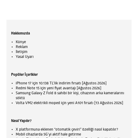
Hakkımızda
Künye
Reklam
İletişim
Yasal Uyarı
Popüler İçerikler
iPhone 17 için 10.138 TL'lik indirim fırsatı [Ağustos 2026]
Redmi Note 15 için yeni fiyat avantajı [Ağustos 2026]
Samsung Galaxy Z Fold 8 sahibi bir kişi, cihazının arka kameralarını
söktü
Volta VM2 elektrikli moped için yeni A101 fırsatı [13 Ağustos 2026]
Nasıl Yapılır?
X platformuna eklenen “otomatik çeviri” özelliği nasıl kapatılır?
Mobil cihazlarda 5G’yi aktif hale getirme