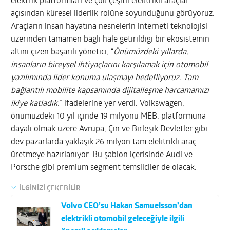
elektrik platformları ve çok çeşitli elektrikli araçlar
açısından küresel liderlik rolüne soyunduğunu görüyoruz.
Araçların insan hayatına nesnelerin interneti teknolojisi
üzerinden tamamen bağlı hale getirildiği bir ekosistemin
altını çizen başarılı yönetici; “
Önümüzdeki yıllarda,
insanların bireysel ihtiyaçlarını karşılamak için otomobil
yazılımında lider konuma ulaşmayı hedefliyoruz. Tam
bağlantılı mobilite kapsamında dijitalleşme harcamamızı
ikiye katladık.
” ifadelerine yer verdi. Volkswagen,
önümüzdeki 10 yıl içinde 19 milyonu MEB, platformuna
dayalı olmak üzere Avrupa, Çin ve Birleşik Devletler gibi
dev pazarlarda yaklaşık 26 milyon tam elektrikli araç
üretmeye hazırlanıyor. Bu şablon içerisinde Audi ve
Porsche gibi premium segment temsilciler de olacak.
İLGİNİZİ ÇEKEBİLİR
Volvo CEO’su Hakan Samuelsson’dan
elektrikli otomobil geleceğiyle ilgili