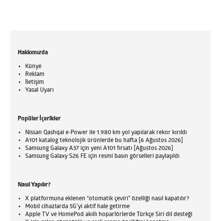
Hakkımızda
Künye
Reklam
İletişim
Yasal Uyarı
Popüler İçerikler
Nissan Qashqai e-Power ile 1.980 km yol yapılarak rekor kırıldı
A101 katalog teknolojik ürünlerde bu hafta [6 Ağustos 2026]
Samsung Galaxy A37 için yeni A101 fırsatı [Ağustos 2026]
Samsung Galaxy S26 FE için resmi basın görselleri paylaşıldı
Nasıl Yapılır?
X platformuna eklenen “otomatik çeviri” özelliği nasıl kapatılır?
Mobil cihazlarda 5G’yi aktif hale getirme
Apple TV ve HomePod akıllı hoparlörlerde Türkçe Siri dil desteği