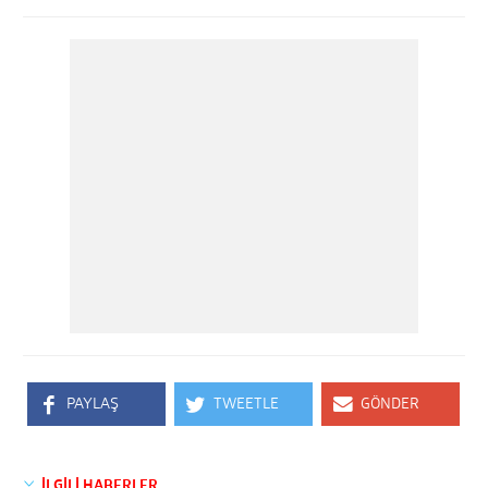
PAYLAŞ
TWEETLE
GÖNDER
İLGİLİ HABERLER