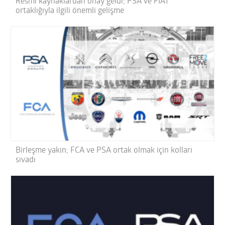
Resmi kaynaklardan onay geldi; PSA ve FIAT
ortaklığıyla ilgili önemli gelişme
Birleşme yakın; FCA ve PSA ortak olmak için kolları
sıvadı