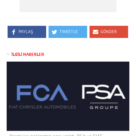
PAYLAŞ
TWEETLE
GÖNDER
İLGİLİ HABERLER