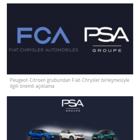
Peugeot-Citroen grubundan Fiat-Chrysler birleşmesiyle
ilgili önemli açıklama