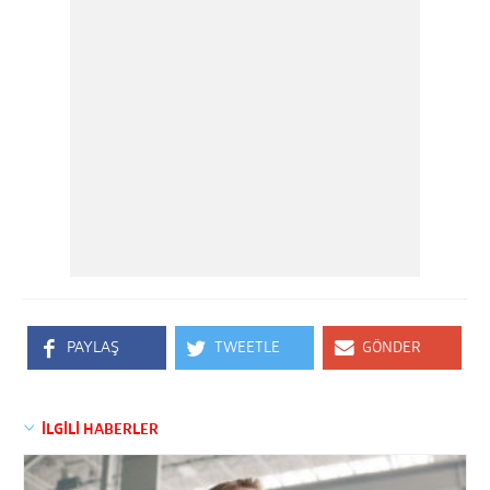
PAYLAŞ
TWEETLE
GÖNDER
İLGİLİ HABERLER