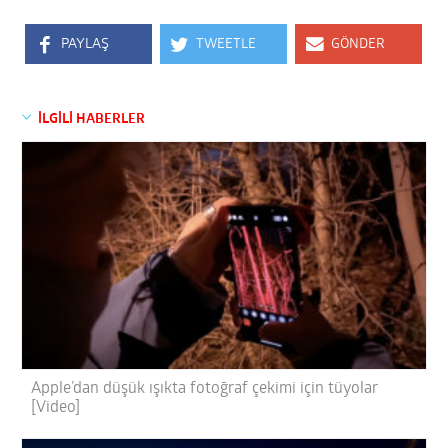
PAYLAŞ
TWEETLE
GÖNDER
İLGİLİ HABERLER
Apple’dan düşük ışıkta fotoğraf çekimi için tüyolar
[Video]