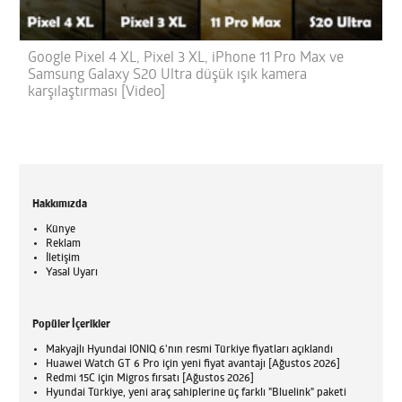
Google Pixel 4 XL, Pixel 3 XL, iPhone 11 Pro Max ve
Samsung Galaxy S20 Ultra düşük ışık kamera
karşılaştırması [Video]
Hakkımızda
Künye
Reklam
İletişim
Yasal Uyarı
Popüler İçerikler
Makyajlı Hyundai IONIQ 6'nın resmi Türkiye fiyatları açıklandı
Huawei Watch GT 6 Pro için yeni fiyat avantajı [Ağustos 2026]
Redmi 15C için Migros fırsatı [Ağustos 2026]
Hyundai Türkiye, yeni araç sahiplerine üç farklı "Bluelink" paketi