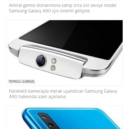
Amiral gemisi donanımına sahip orta üst seviye model
Samsung Galaxy A90 için önemli gelişme
Hareketli kamerayla merak uyandıran Samsung Galaxy
A90 hakkında üzen açıklama