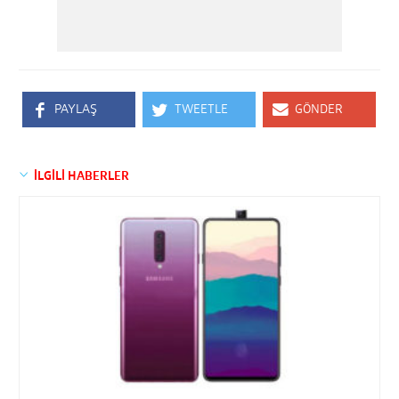
PAYLAŞ
TWEETLE
GÖNDER
İLGİLİ HABERLER