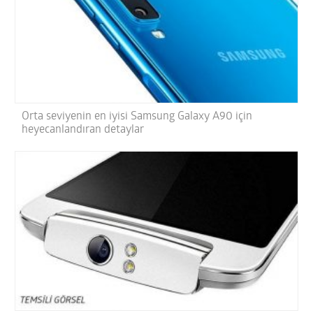
Orta seviyenin en iyisi Samsung Galaxy A90 için
heyecanlandıran detaylar