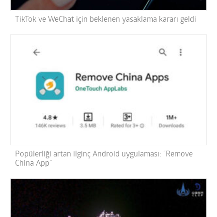
TikTok ve WeChat için beklenen yasaklama kararı geldi
Popülerliği artan ilginç Android uygulaması: “Remove
China App”