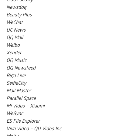
Newsdog
Beauty Plus
WeChat
UC News
QQ Mail
Weibo
Xender
QQ Music
QQ Newsfeed
Bigo Live
SelfieCity
Mail Master
Parallel Space
Mi Video – Xiaomi
WeSync
ES File Explorer
Viva Video – QU Video Inc