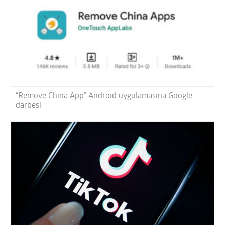
“Remove China App” Android uygulamasına Google
darbesi