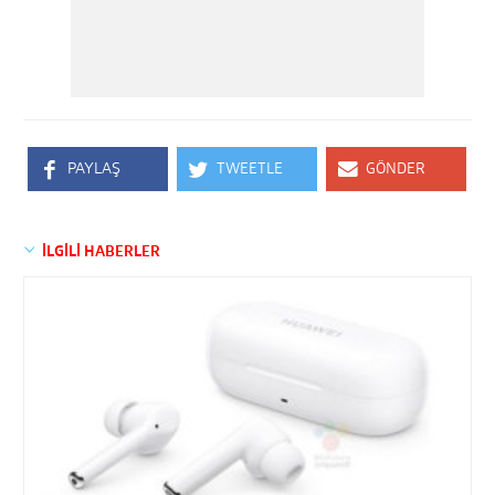
PAYLAŞ
TWEETLE
GÖNDER
İLGİLİ HABERLER