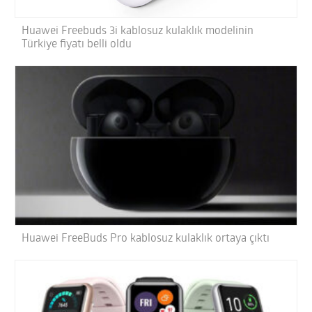
Huawei Freebuds 3i kablosuz kulaklık modelinin
Türkiye fiyatı belli oldu
Huawei FreeBuds Pro kablosuz kulaklık ortaya çıktı