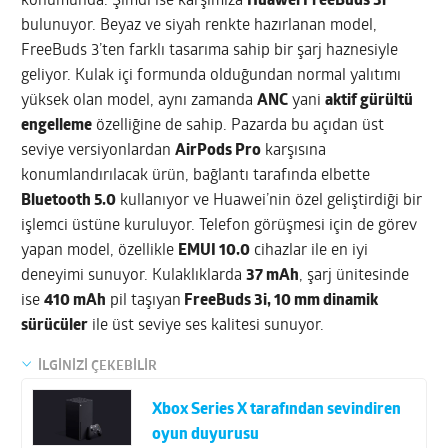
konumunda. Şimdi ise karşımıza
Huawei FreeBuds 3i
bulunuyor. Beyaz ve siyah renkte hazırlanan model,
FreeBuds 3’ten farklı tasarıma sahip bir şarj haznesiyle
geliyor. Kulak içi formunda olduğundan normal yalıtımı
yüksek olan model, aynı zamanda
ANC
yani
aktif gürültü
engelleme
özelliğine de sahip. Pazarda bu açıdan üst
seviye versiyonlardan
AirPods Pro
karşısına
konumlandırılacak ürün, bağlantı tarafında elbette
Bluetooth 5.0
kullanıyor ve Huawei’nin özel geliştirdiği bir
işlemci üstüne kuruluyor. Telefon görüşmesi için de görev
yapan model, özellikle
EMUI 10.0
cihazlar ile en iyi
deneyimi sunuyor. Kulaklıklarda
37 mAh
, şarj ünitesinde
ise
410 mAh
pil taşıyan
FreeBuds 3i, 10 mm dinamik
sürücüler
ile üst seviye ses kalitesi sunuyor.
İLGİNİZİ ÇEKEBİLİR
Xbox Series X tarafından sevindiren
oyun duyurusu