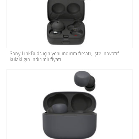
Sony LinkBuds için yeni indirim fırsatı; işte inovatif
kulaklığın indirimli fiyatı