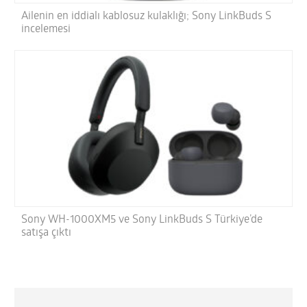
Ailenin en iddialı kablosuz kulaklığı; Sony LinkBuds S
incelemesi
Sony WH-1000XM5 ve Sony LinkBuds S Türkiye’de
satışa çıktı