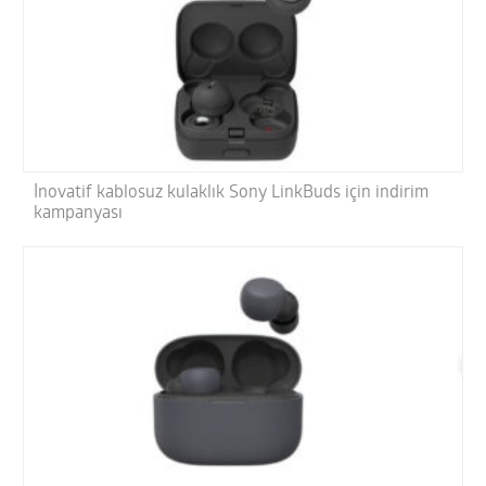
İnovatif kablosuz kulaklık Sony LinkBuds için indirim
kampanyası