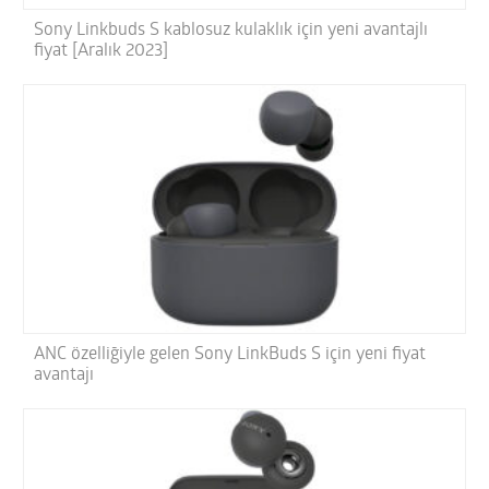
Sony Linkbuds S kablosuz kulaklık için yeni avantajlı
fiyat [Aralık 2023]
ANC özelliğiyle gelen Sony LinkBuds S için yeni fiyat
avantajı