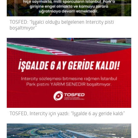
TOSFED: “İşgalci olduğu belgelenen Intercity pisti
boşaltmıyor”
TOSFED, Intercity için yazdı: “İşgalde 6 ay geride kaldı”