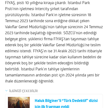
FİYAŞ, pisti 10 yıllığına kiraya çıkardı. İstanbul Park
Pisti’nin işletmesi Intercity şirket tarafından
yürütülüyordu. İstanbul Park’ın işletme süresinin 18
Temmuz 2023 tarihinde sona erdiğine dikkat çeken
Vakıflar Genel Müdürlüğü’nün tahliye sürecinin 24 Temmuz
2023 tarihinde başlattığı öğrenildi. SÖZCÜ’nün edindiği
belgeye göre, yüklenici firma FİYAŞ’tan taşınmazı tahliye
ederek boş bir şekilde Vakıflar Genel Müdürlüğü’ne teslim
edilmesi istendi. FİYAŞ’ın ise 31 Aralık 2023 tarihi itibariyle
taşınmazı tahliye sürecine kadar olan kullanım bedelini de
ödeyerek boş bir şekilde teslim edeceğini bildirdiği
belirtildi. İstanbul Park’ın tahliye işlemlerinin
tamamlanmasının ardından pist için 2024 yılında yeni bir
ihale düzenleneceği öğrenildi.
İLGİNİZİ ÇEKEBİLİR
Haluk Bilginer’li “Türk Dedektif” dizisi
için ilk fragman geldi