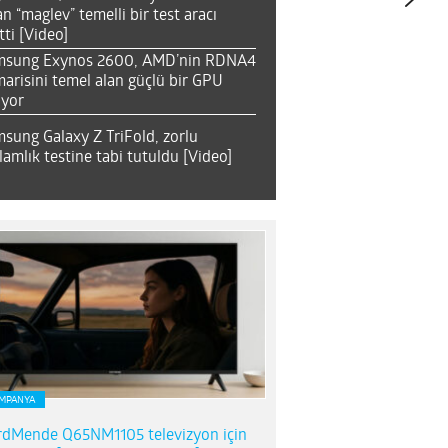
an “maglev” temelli bir test aracı
tti [Video]
msung Exynos 2600, AMD’nin RDNA4
arisini temel alan güçlü bir GPU
ıyor
sung Galaxy Z TriFold, zorlu
lamlık testine tabi tutuldu [Video]
MPANYA
dMende Q65NM1105 televizyon için