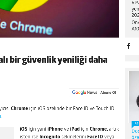
ReV
yen
202
Onv
A10
lı bir güvenlik yeniliği daha
yıcısı
Chrome
için iOS özelinde bir Face ID ve Touch ID
ı
.
AS
iOS
için yani
iPhone
ve
iPad
için
Chrome,
artık
Dod
istenirse
Incognito
sekmelerini
Face ID
veya
öze