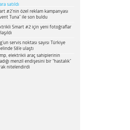
ara satıldı
rt #2’nin özel reklam kampanyası
vent Tuna” ile son buldu
ktrikli Smart #2 için yeni fotoğraflar
laşıldı
g’un servis noktası sayısı Türkiye
elinde 58’e ulaştı
mp, elektrikli araç sahiplerinin
adığı menzil endişesini bir “hastalık”
rak nitelendirdi