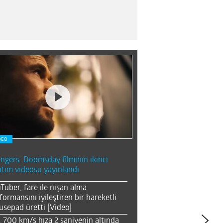
DEO
ngers: Doomsday filminin ikinci
ıtım videosu yayınlandı
Tuber, fare ile nişan alma
formansını iyileştiren bir hareketli
sepad üretti [Video]
, 700 km/s hıza 2 saniyenin altında