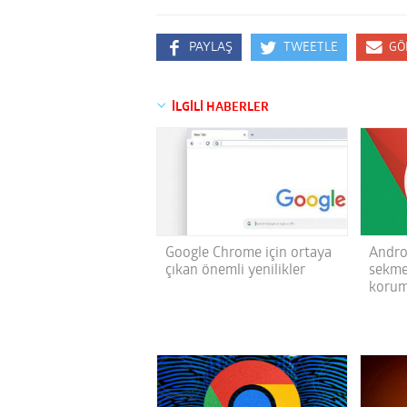
PAYLAŞ
TWEETLE
GÖ
İLGİLİ HABERLER
Google Chrome için ortaya
Androi
çıkan önemli yenilikler
sekmel
korum