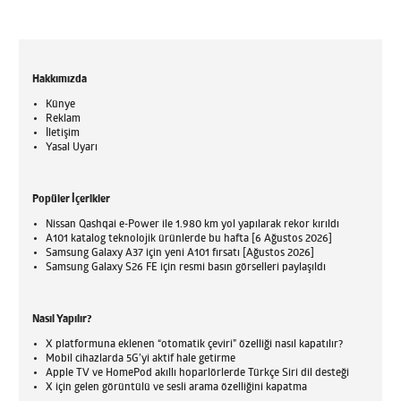
Hakkımızda
Künye
Reklam
İletişim
Yasal Uyarı
Popüler İçerikler
Nissan Qashqai e-Power ile 1.980 km yol yapılarak rekor kırıldı
A101 katalog teknolojik ürünlerde bu hafta [6 Ağustos 2026]
Samsung Galaxy A37 için yeni A101 fırsatı [Ağustos 2026]
Samsung Galaxy S26 FE için resmi basın görselleri paylaşıldı
Nasıl Yapılır?
X platformuna eklenen “otomatik çeviri” özelliği nasıl kapatılır?
Mobil cihazlarda 5G’yi aktif hale getirme
Apple TV ve HomePod akıllı hoparlörlerde Türkçe Siri dil desteği
X için gelen görüntülü ve sesli arama özelliğini kapatma