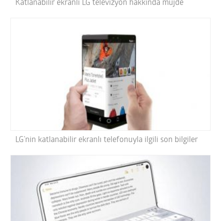
Katlanabilir ekranlı LG televizyon hakkında müjde
LG’nin katlanabilir ekranlı telefonuyla ilgili son bilgiler