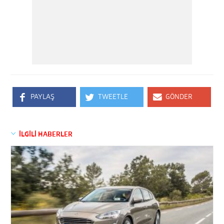
PAYLAŞ
TWEETLE
GÖNDER
İLGİLİ HABERLER