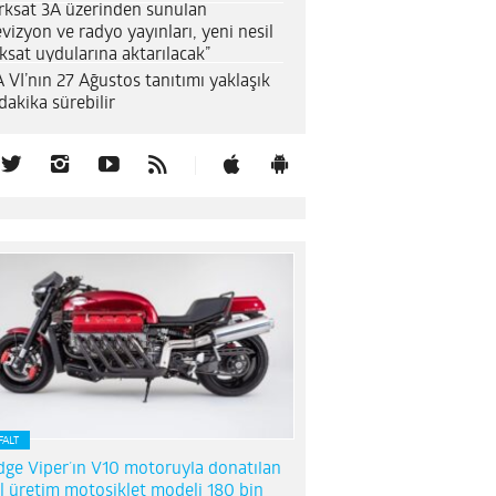
rksat 3A üzerinden sunulan
evizyon ve radyo yayınları, yeni nesil
ksat uydularına aktarılacak”
 VI’nın 27 Ağustos tanıtımı yaklaşık
dakika sürebilir
FALT
ge Viper’ın V10 motoruyla donatılan
l üretim motosiklet modeli 180 bin