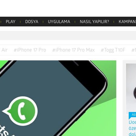
PLAY
DOSYA
UYGULAMA
NASIL YAPILIR?
KAMPAN
 Air
#iPhone 17 Pro
#iPhone 17 Pro Max
#Togg T10F
#
AS
Dod
öze
dol