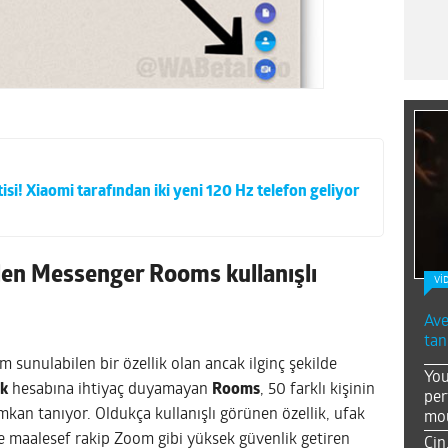
isi! Xiaomi tarafından iki yeni 120 Hz telefon geliyor
en Messenger Rooms kullanışlı
Vİ
Ave
tan
 sunulabilen bir özellik olan ancak ilginç şekilde
You
k
hesabına ihtiyaç duyamayan
Rooms
, 50 farklı kişinin
per
kan tanıyor. Oldukça kullanışlı görünen özellik, ufak
mou
e maalesef rakip Zoom gibi yüksek güvenlik getiren
Çin