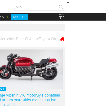
YA
TAKİP ET!
Mercedes-Benz CLA
#Toyota Corolla
FALT
ge Viper’ın V10 motoruyla donatılan
l üretim motosiklet modeli 180 bin
ara satıldı