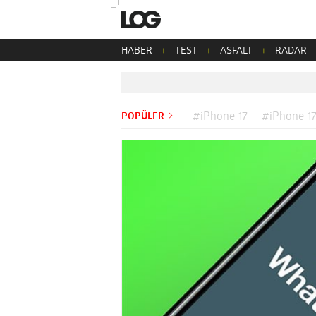
HABER
TEST
ASFALT
RADAR
POPÜLER
#iPhone 17
#iPhone 17