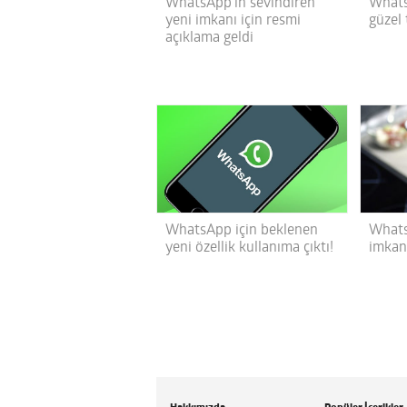
WhatsApp’ın sevindiren
Whats
yeni imkanı için resmi
güzel
açıklama geldi
WhatsApp için beklenen
Whats
yeni özellik kullanıma çıktı!
imkanı