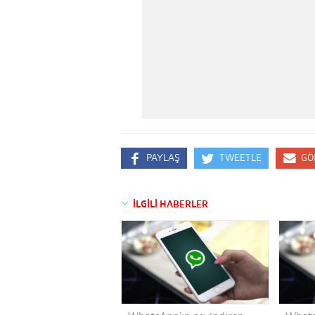
PAYLAŞ
TWEETLE
GÖ
İLGİLİ HABERLER