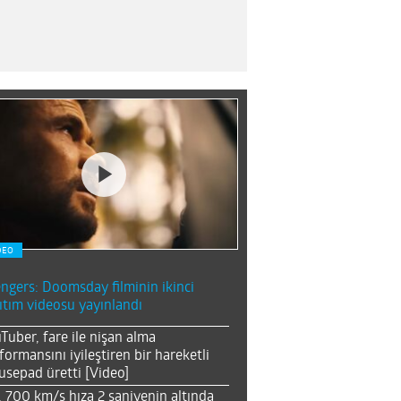
DEO
ngers: Doomsday filminin ikinci
ıtım videosu yayınlandı
Tuber, fare ile nişan alma
formansını iyileştiren bir hareketli
sepad üretti [Video]
, 700 km/s hıza 2 saniyenin altında