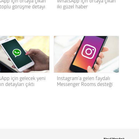
App için ortaya çıkan
WhatsApp için ortaya çıkan
 toplu görüşme detayı
iki güzel haber
App için gelecek yeni
Instagram’a gelen faydalı
n detayları çıktı
Messenger Rooms desteği