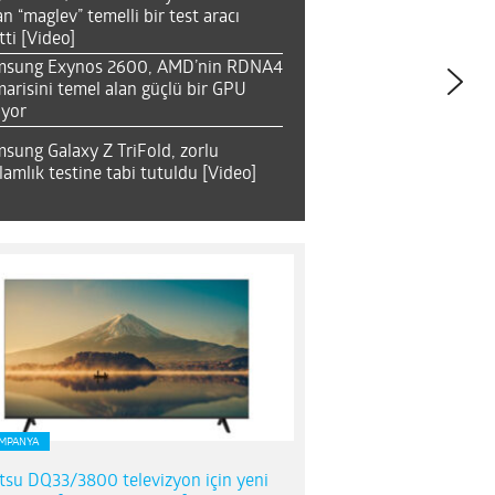
an “maglev” temelli bir test aracı
tti [Video]
msung Exynos 2600, AMD’nin RDNA4
arisini temel alan güçlü bir GPU
ıyor
sung Galaxy Z TriFold, zorlu
lamlık testine tabi tutuldu [Video]
MPANYA
itsu DQ33/3800 televizyon için yeni