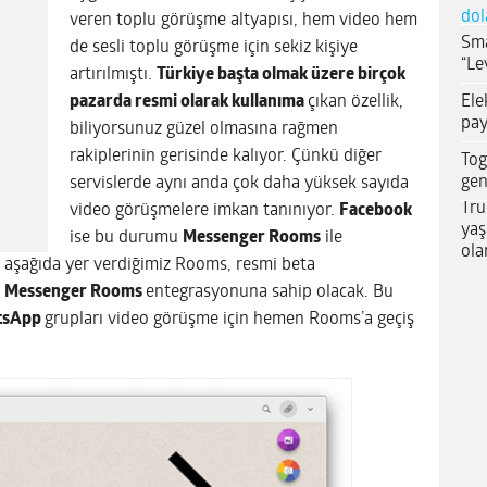
dol
veren toplu görüşme altyapısı, hem video hem
Sma
de sesli toplu görüşme için sekiz kişiye
“Le
artırılmıştı.
Türkiye başta olmak üzere birçok
Ele
pazarda resmi olarak kullanıma
çıkan özellik,
pay
biliyorsunuz güzel olmasına rağmen
rakiplerinin gerisinde kalıyor. Çünkü diğer
Tog
gen
servislerde aynı anda çok daha yüksek sayıda
Tru
video görüşmelere imkan tanınıyor.
Facebook
yaş
ise bu durumu
Messenger Rooms
ile
ola
a aşağıda yer verdiğimiz Rooms, resmi beta
r
Messenger Rooms
entegrasyonuna sahip olacak. Bu
tsApp
grupları video görüşme için hemen Rooms’a geçiş