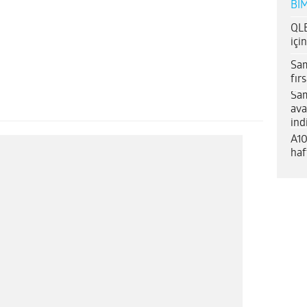
BİM
QLE
içi
Sam
fır
Sam
ava
ind
A10
haf