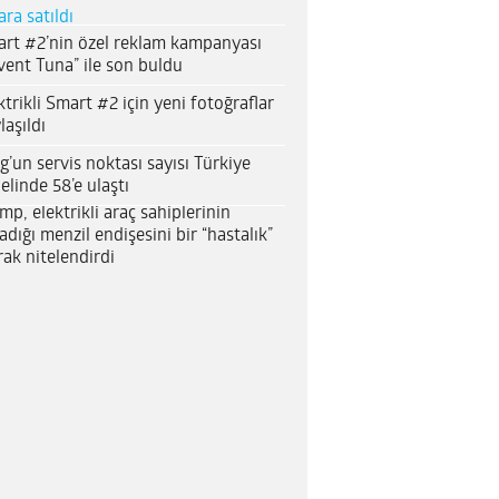
ara satıldı
rt #2’nin özel reklam kampanyası
vent Tuna” ile son buldu
ktrikli Smart #2 için yeni fotoğraflar
laşıldı
g’un servis noktası sayısı Türkiye
elinde 58’e ulaştı
mp, elektrikli araç sahiplerinin
adığı menzil endişesini bir “hastalık”
rak nitelendirdi