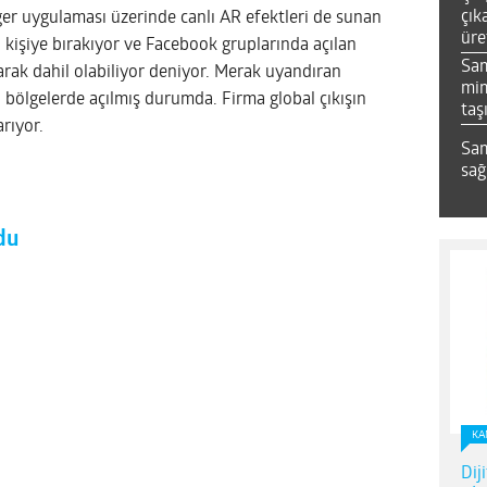
çık
er uygulaması üzerinde canlı AR efektleri de sunan
üre
kişiye bırakıyor ve Facebook gruplarında açılan
Sa
arak dahil olabiliyor deniyor. Merak uyandıran
mim
 bölgelerde açılmış durumda. Firma global çıkışın
taş
rıyor.
Sam
sağ
du
KA
Dij