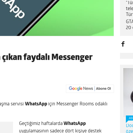
“Tü
tel
Tür
GTA
20 
 çıkan faydalı Messenger
aşma servisi
WhatsApp
için Messenger Rooms odaklı
AS
Geçtiğimiz haftalarda
WhatsApp
Dod
uygulamasının sadece dört kişiye destek
öze