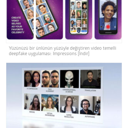
Yüzünüzü bir ünlünün yüzüyle değiştiren video temelli
deepfake uygulaması: Impressions [İndir]