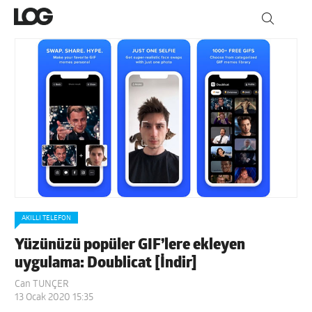
AKILLI TELEFON
Yüzünüzü popüler GIF’lere ekleyen
uygulama: Doublicat [İndir]
Can TUNÇER
13 Ocak 2020 15:35