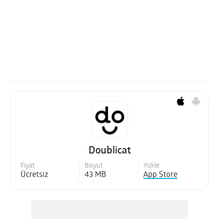
Doublicat
Fiyat
Boyut
Yükle
Ücretsiz
43 MB
App Store