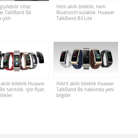
giyilebilir cihaz
Hem akıllı bileklik, hem
i TalkBand B6
Bluetooth kulaklık: Huawei
 çıktı
TalkBand B3 Lite
 akıllı bileklik Huawei
Hibrit akıllı bileklik Huawei
6 tanıtıldı; işte fiyat
TalkBand B6 hakkında yeni
llikler
bilgiler