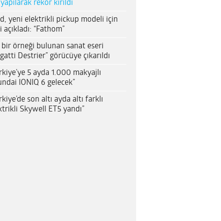
 yapılarak rekor kırıldı
d, yeni elektrikli pickup modeli için
i açıkladı: “Fathom”
 bir örneği bulunan sanat eseri
gatti Destrier” görücüye çıkarıldı
rkiye’ye 5 ayda 1.000 makyajlı
ndai IONIQ 6 gelecek”
rkiye’de son altı ayda altı farklı
ktrikli Skywell ET5 yandı”