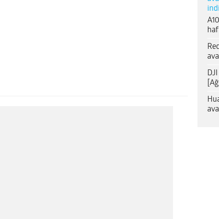
ind
A10
haf
Red
ava
DJI
[Ağ
Hua
ava