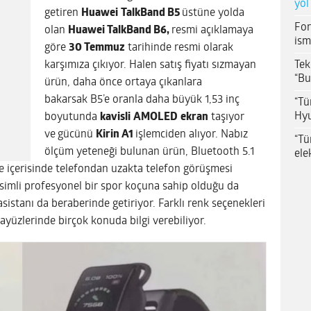
yol
getiren
Huawei
TalkBand B5
üstüne yolda
For
olan
Huawei TalkBand B6,
resmi açıklamaya
ism
göre
30 Temmuz
tarihinde resmi olarak
Tek
karşımıza çıkıyor. Halen satış fiyatı sızmayan
“Bu
ürün, daha önce ortaya çıkanlara
bakarsak B5’e oranla daha büyük 1,53 inç
“Tü
Hyu
boyutunda
kavisli
AMOLED
ekran
taşıyor
ve
gücünü
Kirin A1
işlemciden alıyor. Nabız
“Tü
ölçüm yeteneği bulunan ürün, Bluetooth 5.1
ele
e içerisinde telefondan uzakta telefon görüşmesi
simli profesyonel bir spor koçuna sahip olduğu da
sistanı da beraberinde getiriyor. Farklı renk seçenekleri
rayüzlerinde birçok konuda bilgi verebiliyor.