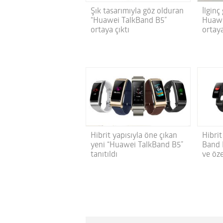
İlginç 
Şık tasarımıyla göz olduran
Huawe
“Huawei TalkBand B5”
ortaya
ortaya çıktı
Hibrit yapısıyla öne çıkan
Hibrit
yeni “Huawei TalkBand B5”
Band B
tanıtıldı
ve öze