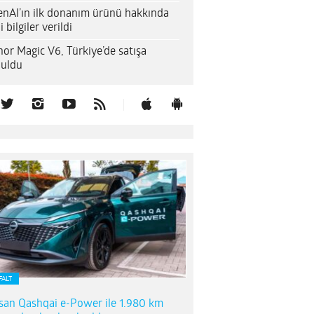
nAI’ın ilk donanım ürünü hakkında
i bilgiler verildi
or Magic V6, Türkiye’de satışa
uldu
FALT
san Qashqai e-Power ile 1.980 km