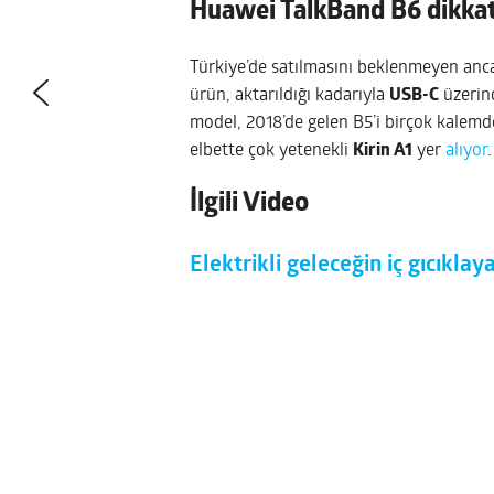
Huawei TalkBand B6 dikkat
Türkiye’de satılmasını beklenmeyen anca
ürün, aktarıldığı kadarıyla
USB-C
üzerind
model, 2018’de gelen B5’i birçok kalemd
elbette çok yetenekli
Kirin A1
yer
alıyor
.
İlgili Video
Elektrikli geleceğin iç gıcıklay