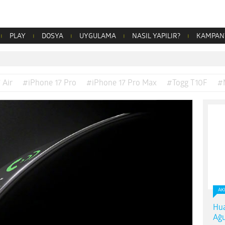
PLAY
DOSYA
UYGULAMA
NASIL YAPILIR?
KAMPAN
 Air
#iPhone 17 Pro
#iPhone 17 Pro Max
#Togg T10F
#
AK
Hua
Ağu