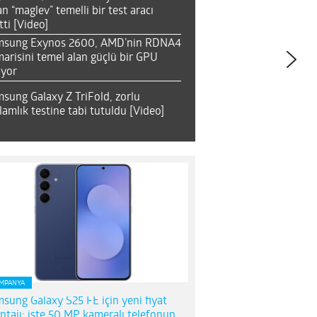
an “maglev” temelli bir test aracı
tti [Video]
msung Exynos 2600, AMD’nin RDNA4
arisini temel alan güçlü bir GPU
ıyor
sung Galaxy Z TriFold, zorlu
lamlık testine tabi tutuldu [Video]
MPANYA
sung Galaxy S25 FE için yeni fiyat
ntajı; işte 50 MP kameralı telefonun