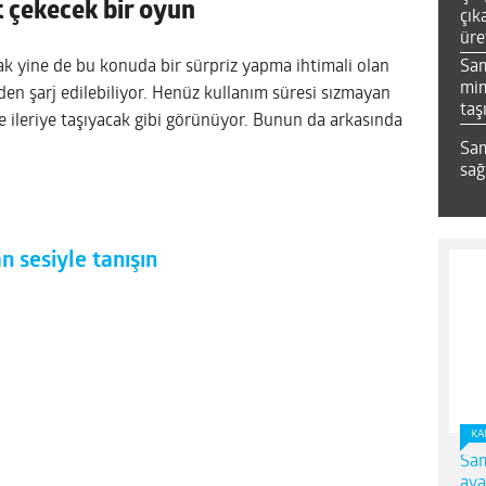
 çekecek bir oyun
çık
üre
Sa
k yine de bu konuda bir sürpriz yapma ihtimali olan
mim
en şarj edilebiliyor. Henüz kullanım süresi sızmayan
taş
e ileriye taşıyacak gibi görünüyor. Bunun da arkasında
Sam
sağ
an sesiyle tanışın
KA
Sam
ava