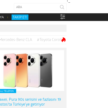
YA
TAKİP ET!
Mercedes-Benz CLA
#Toyota Corolla
ILLI TELEFON
wei, Pura 90s serisini ve fazlasını 19
stos’ta Türkiye’ye getiriyor