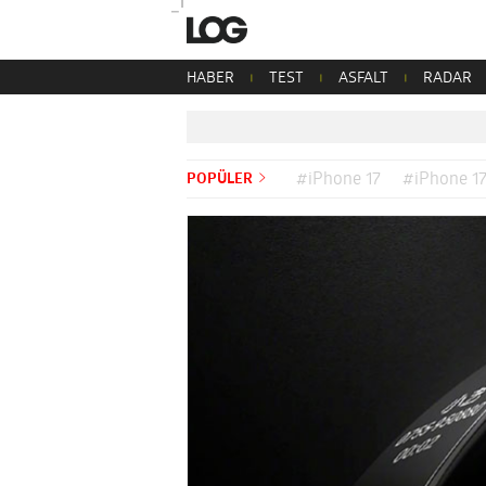
HABER
TEST
ASFALT
RADAR
POPÜLER
#iPhone 17
#iPhone 17