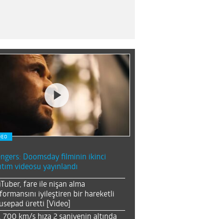
DEO
ngers: Doomsday filminin ikinci
ıtım videosu yayınlandı
Tuber, fare ile nişan alma
formansını iyileştiren bir hareketli
sepad üretti [Video]
, 700 km/s hıza 2 saniyenin altında