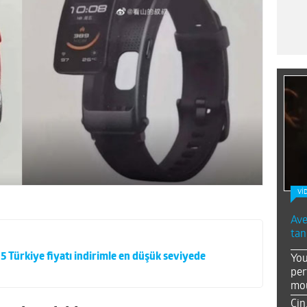
Vİ
Ave
tan
5 Türkiye fiyatı indirimle en düşük seviyede
You
per
mou
Çin