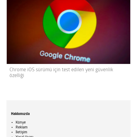
Chrome iOS sürümü için test edilen yeni güvenlik
özelliği
Hakkımızda
Künye
Reklam
İletişim