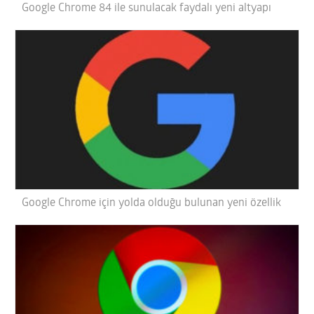
Google Chrome 84 ile sunulacak faydalı yeni altyapı
Google Chrome için yolda olduğu bulunan yeni özellik