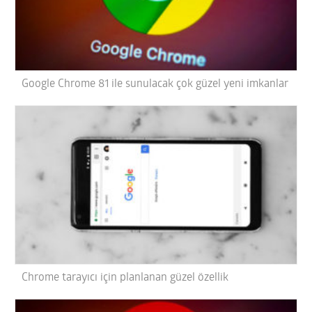
Google Chrome 81 ile sunulacak çok güzel yeni imkanlar
Chrome tarayıcı için planlanan güzel özellik