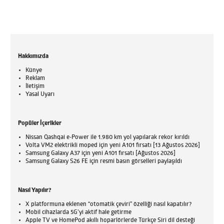
Hakkımızda
Künye
Reklam
İletişim
Yasal Uyarı
Popüler İçerikler
Nissan Qashqai e-Power ile 1.980 km yol yapılarak rekor kırıldı
Volta VM2 elektrikli moped için yeni A101 fırsatı [13 Ağustos 2026]
Samsung Galaxy A37 için yeni A101 fırsatı [Ağustos 2026]
Samsung Galaxy S26 FE için resmi basın görselleri paylaşıldı
Nasıl Yapılır?
X platformuna eklenen “otomatik çeviri” özelliği nasıl kapatılır?
Mobil cihazlarda 5G’yi aktif hale getirme
Apple TV ve HomePod akıllı hoparlörlerde Türkçe Siri dil desteği