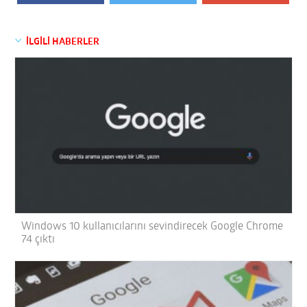
İLGİLİ HABERLER
Windows 10 kullanıcılarını sevindirecek Google Chrome
74 çıktı