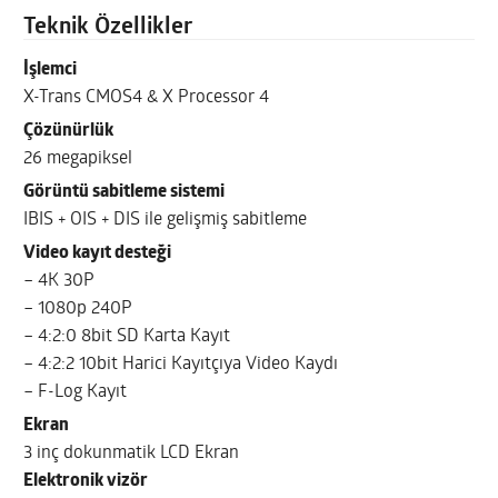
Teknik Özellikler
İşlemci
X-Trans CMOS4 & X Processor 4
Çözünürlük
26 megapiksel
Görüntü sabitleme sistemi
IBIS + OIS + DIS ile gelişmiş sabitleme
Video kayıt desteği
– 4K 30P
– 1080p 240P
– 4:2:0 8bit SD Karta Kayıt
– 4:2:2 10bit Harici Kayıtçıya Video Kaydı
– F-Log Kayıt
Ekran
3 inç dokunmatik LCD Ekran
Elektronik vizör