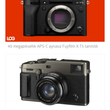
40 megapiksellik APS-C aynasız Fujifilm X-T5 tanıtıldı