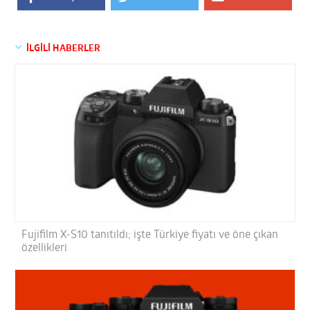
İLGİLİ HABERLER
Fujifilm X-S10 tanıtıldı; işte Türkiye fiyatı ve öne çıkan
özellikleri