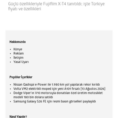
Güçlü özellikleriyle Fujifilm X-T4 tanıtıldı; işte Türkiye
fiyatı ve özellikleri
Hakkımızda
Künye
Reklam
İletişim
Yasal Uyarı
Popüler İçerikler
Nissan Qashqai e-Power ile 1.980 km yol yapılarak rekor kırıldı
Volta VM2 elektrikli moped için yeni A101 fırsatı [13 Ağustos 2026]
Dodge Viper'ın V10 motoruyla donatılan özel üretim motosiklet
modeli 180 bin dolara satıldı
Samsung Galaxy S26 FE için resmi basın görselleri paylaşıldı
Nasıl Yapılır?