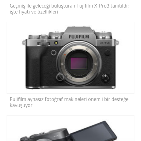
Geçmiş ile geleceği buluşturan Fujifilm X-Pro3 tanıtıldı;
işte fiyatı ve özellikleri
Fujifilm aynasız fotoğraf makineleri önemli bir desteğe
kavuşuyor