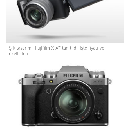
Şık tasarımlı Fujifilm X-A7 tanıtıldı; işte fiyatı ve
özellikleri