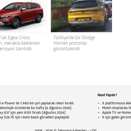
Fiat Egea Cross
Türkiye’de bir Dodge
; merakla beklenen
Hornet prototipi
ersiyon tanıtıldı
görüntülendi
Nasıl Yapılır?
 e-Power ile 1.980 km yol yapılarak rekor kırıldı
X platformuna eklen
eknolojik ürünlerde bu hafta [6 Ağustos 2026]
Mobil cihazlarda 5G
 A37 için yeni A101 fırsatı [Ağustos 2026]
Apple TV ve HomePo
 S26 FE için resmi basın görselleri paylaşıldı
X için gelen görün
2008 - 2026 © Teknoloji haberleri – LOG