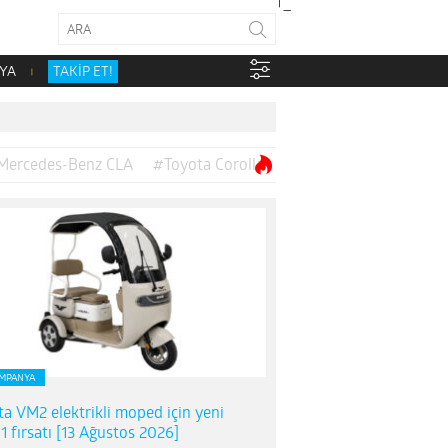
YA
TAKİP ET!
Mercedes-Benz CLA
#Toyota Corolla
MPANYA
ta VM2 elektrikli moped için yeni
1 fırsatı [13 Ağustos 2026]