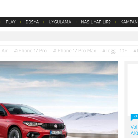
PLAY
DOSYA
UYGULAMA
NASIL YAPILIR?
KAMPAN
 Air
#iPhone 17 Pro
#iPhone 17 Pro Max
#Togg T10F
#
KA
Vol
A10