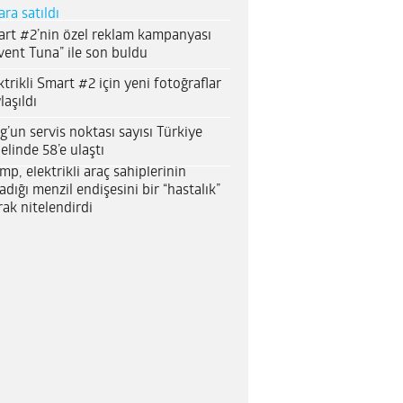
ara satıldı
rt #2’nin özel reklam kampanyası
vent Tuna” ile son buldu
ktrikli Smart #2 için yeni fotoğraflar
laşıldı
g’un servis noktası sayısı Türkiye
elinde 58’e ulaştı
mp, elektrikli araç sahiplerinin
adığı menzil endişesini bir “hastalık”
rak nitelendirdi