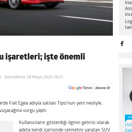
Kla
Ass
inc
Log
tam
u işaretleri; işte önemli
0
- Güncelleme: 28 Mayıs 2020 18:01
e’de Fiat Egea adıyla satılan Tipo’nun yeni nesliyle,
avuşacağına vurgu yaptı.
AS
Kullanıcıların gösterdiği ilginin getirisi olarak
Dod
adeta kendi içerisinde cennetini yaratan SUV
öze