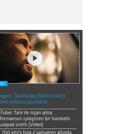
DEO
ngers: Doomsday filminin ikinci
ıtım videosu yayınlandı
Tuber, fare ile nişan alma
formansını iyileştiren bir hareketli
sepad üretti [Video]
, 700 km/s hıza 2 saniyenin altında