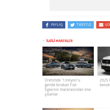
PAYLAŞ
TWEETLE
GÖ
İLGİLİ HABERLER
Üretimde “1 milyon”u
2025 
geride bırakan Fiat
benze
Egea’nın macerasından öne
çıkanlar