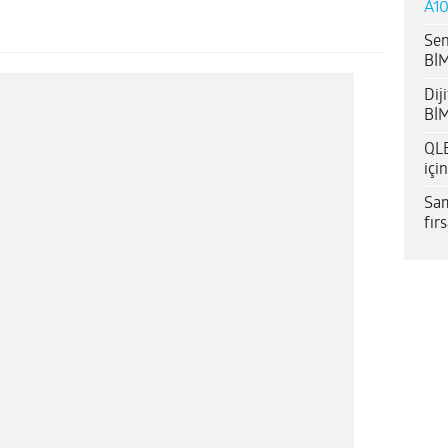
A10
Sen
BİM
Dij
BİM
QLE
içi
Sam
fır