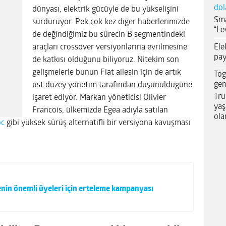
dol
dünyası, elektrik gücüyle de bu yükselişini
Sma
sürdürüyor. Pek çok kez diğer haberlerimizde
“Le
de değindiğimiz bu sürecin B segmentindeki
Ele
araçları crossover versiyonlarına evrilmesine
pay
de katkısı olduğunu biliyoruz. Nitekim son
gelişmelerle bunun Fiat ailesin için de artık
Tog
gen
üst düzey yönetim tarafından düşünüldüğüne
Tru
işaret ediyor. Markan yöneticisi Olivier
yaş
Francois, ülkemizde Egea adıyla satılan
ola
oc
gibi yüksek sürüş alternatifli bir versiyona kavuşması
lenin önemli üyeleri için erteleme kampanyası