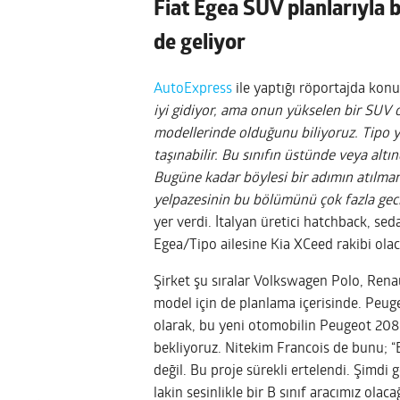
Fiat Egea SUV planlarıyla b
de geliyor
AutoExpress
ile yaptığı röportajda konu
iyi gidiyor, ama onun yükselen bir SUV
modellerinde olduğunu biliyoruz. Tipo 
taşınabilir. Bu sınıfın üstünde veya alt
Bugüne kadar böylesi bir adımın atılmama
yelpazesinin bu bölümünü çok fazla gec
yer verdi. İtalyan üretici hatchback, s
Egea/Tipo ailesine Kia XCeed rakibi olaca
Şirket şu sıralar Volkswagen Polo, Renaul
model için de planlama içerisinde. Peugeo
olarak, bu yeni otomobilin Peugeot 208 
bekliyoruz. Nitekim Francois de bunu; “B
değil. Bu proje sürekli ertelendi. Şimdi 
lakin sesinlikle bir B sınıf aracımız olaca