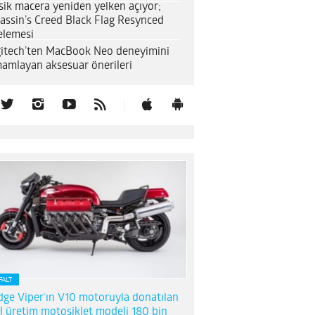
sik macera yeniden yelken açıyor;
assin’s Creed Black Flag Resynced
elemesi
itech’ten MacBook Neo deneyimini
amlayan aksesuar önerileri
FALT
ge Viper’ın V10 motoruyla donatılan
l üretim motosiklet modeli 180 bin