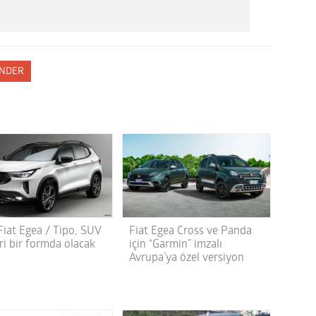
NDER
Fiat Egea / Tipo, SUV
Fiat Egea Cross ve Panda
ri bir formda olacak
için “Garmin” imzalı
Avrupa’ya özel versiyon