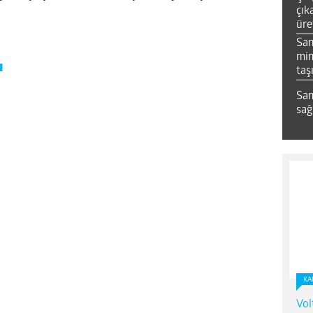
çık
üre
Sa
mim
u
taş
Sam
sağ
KA
Vol