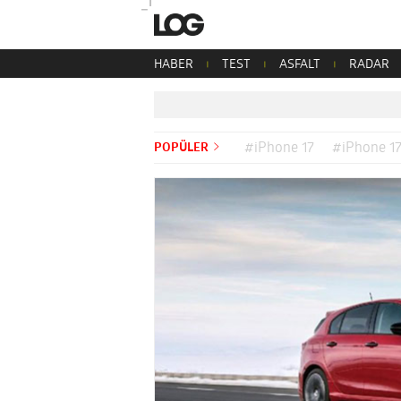
HABER
TEST
ASFALT
RADAR
POPÜLER
#iPhone 17
#iPhone 17