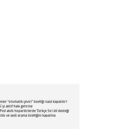
en “otomatik çeviri” özelliği nasıl kapatılır?
’yi aktif hale getirme
d akıllı hoparlörlerde Türkçe Siri dil desteği
tülü ve sesli arama özelliğini kapatma