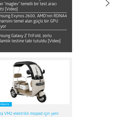
an “maglev” temelli bir test aracı
tti [Video]
msung Exynos 2600, AMD’nin RDNA4
arisini temel alan güçlü bir GPU
ıyor
sung Galaxy Z TriFold, zorlu
lamlık testine tabi tutuldu [Video]
MPANYA
ta VM2 elektrikli moped için yeni