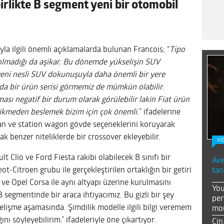
irlikte B segment yeni bir otomobil
yla ilgili önemli açıklamalarda bulunan Francois; “
Tipo
 olmadığı da aşikar. Bu dönemde yükselişin SUV
yeni nesli SUV dokunuşuyla daha önemli bir yere
ında bir ürün serisi görmemiz de mümkün olabilir.
sı negatif bir durum olarak görülebilir lakin Fiat ürün
ikmeden beslemek bizim için çok önemli.
” ifadelerine
edan ve station wagon gövde seçeneklerini koruyarak
k benzer niteliklerde bir crossover ekleyebilir.
Vİ
t Clio ve Ford Fiesta rakibi olabilecek B sınıfı bir
Ave
t-Citroen grubu ile gerçekleştirilen ortaklığın bir getiri
tan
ve Opel Corsa ile aynı altyapı üzerine kurulmasını
You
 segmentinde bir araca ihtiyacımız. Bu gizli bir şey
per
gelişme aşamasında. Şimdilik modelle ilgili bilgi veremem
mou
ğını söyleyebilirim.” ifadeleriyle öne çıkartıyor.
Çin