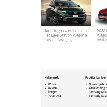
Dacia Jogger’a erken rakip;
2022 
Fiat Egea Station Wagon’a
Wagon
Cross imzası geliyor
yeni v
Hakkımızda
Popüler İçerikler
Künye
Nissan Qashqai
Reklam
A101 katalog t
İletişim
Samsung Galaxy
Yasal Uyarı
Samsung Galaxy