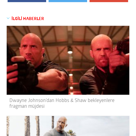
İLGİLİ HABERLER
Dwayne Johnson’dan Hobbs & Shaw bekleyenlere
fragman müjdesi