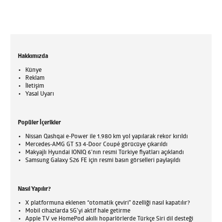
Hakkımızda
Künye
Reklam
İletişim
Yasal Uyarı
Popüler İçerikler
Nissan Qashqai e-Power ile 1.980 km yol yapılarak rekor kırıldı
Mercedes-AMG GT 53 4-Door Coupé görücüye çıkarıldı
Makyajlı Hyundai IONIQ 6'nın resmi Türkiye fiyatları açıklandı
Samsung Galaxy S26 FE için resmi basın görselleri paylaşıldı
Nasıl Yapılır?
X platformuna eklenen “otomatik çeviri” özelliği nasıl kapatılır?
Mobil cihazlarda 5G’yi aktif hale getirme
Apple TV ve HomePod akıllı hoparlörlerde Türkçe Siri dil desteği