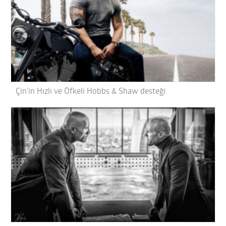
Çin’in Hızlı ve Öfkeli Hobbs & Shaw desteği