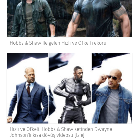
Hobbs & Shaw ile gelen Hızlı ve Öfkeli rekoru
Hızlı ve Öfkeli: Hobbs & Shaw setinden Dwayne
Johnson’lı kısa dövüş videosu [İzle]