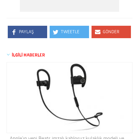
PAYLAŞ
TWEETLE
GÖNDER
İLGİLİ HABERLER