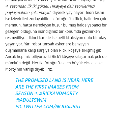
bambaşka ortamı resmediyor. Adult Swim paylaşımı “
İşte
4. sezondan ilk iki görsel. Hikayeye dair teorilerinizi
paylaşmaktan çekinmeyin
” diyerek yayınlıyor. Teori kısmı
ise izleyicileri zorlayabilir. İlk fotoğrafta Rick, halinden çok
memnun, hatta neredeyse huzur bulmuş halde yabancı bir
gezegen olduğuna inandığımız bir konumda gezinirken
resmediliyor. İkinci karede ise belli ki aksiyon dolu bir olay
yaşanıyor. Yarı robot timsah askerlere benzeyen
düşmanlarla karşı karşıya olan Rick, köşeye sıkışmış gibi.
Ancak hepimiz biliyoruz ki Rick’i köşeye sıkıştırmak pek de
mümkün değil. Her iki fotoğraftaki en büyük eksiklik ise
Morty’nin varlığı diyebiliriz.
THE PROMISED LAND IS NEAR. HERE
ARE THE FIRST IMAGES FROM
SEASON 4.
#RICKANDMORTY
@ADULTSWIM
PIC.TWITTER.COM/6KJUGIJBSJ