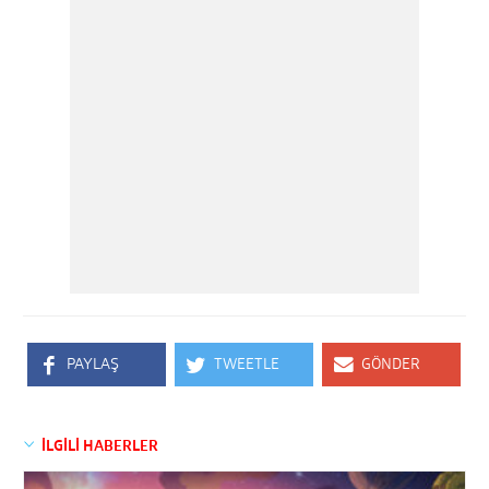
PAYLAŞ
TWEETLE
GÖNDER
İLGİLİ HABERLER