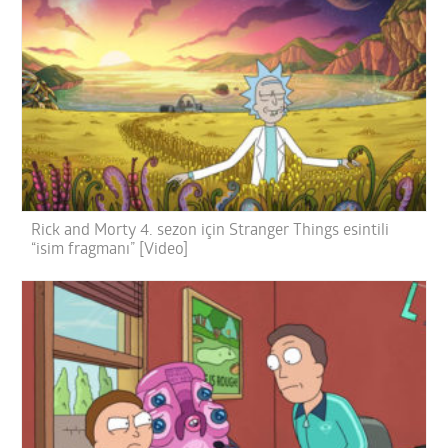
Rick and Morty 4. sezon için Stranger Things esintili
“isim fragmanı” [Video]