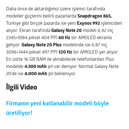
Daha önce de aktardığımız üzere işlemci tarafında
modeller güçlerini belirli pazarlarda
Snapdragon 865,
Türkiye gibi birçok pazarda ise yeni
Exynos 992
işlemciden
alıyor. Ekran tarafında
Galaxy Note 20
modeli 6,42 inç
2345×1084 piksel 404 PPI
60 Hz
bir AMOLED ekranla
geliyor.
Galaxy Note 20 Plus
modelinde ise 6,87 inç
3096×1444 piksel 497 PPI
120 Hz
bir AMOLED yer alıyor.
En üstte 16 GB RAM ile alınabilecek telefonlardan Plus
modelde
4.500 mAh
pil var deniyor. Normal Galaxy Note
20’de ise
4.000 mAh
pil bekleniyor.
İlgili Video
Firmanın yeni katlanabilir modeli böyle
üretiliyor!