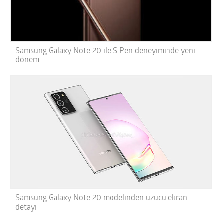
Samsung Galaxy Note 20 ile S Pen deneyiminde yeni
dönem
Samsung Galaxy Note 20 modelinden üzücü ekran
detayı