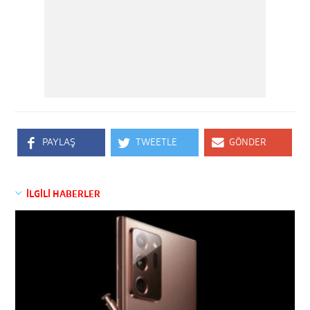
PAYLAŞ
TWEETLE
GÖNDER
İLGİLİ HABERLER