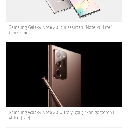
Samsung Galaxy Note 20 için şaşırtan “Note 20 Lite”
benzetmesi
Samsung Galaxy Note 20 Ultra’yı çalışırken gösteren ilk
video [İzle]