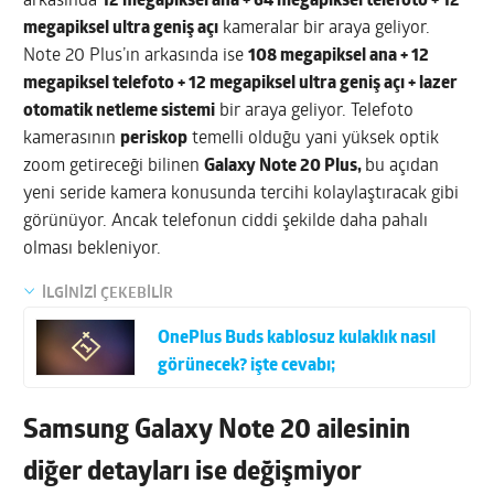
arkasında
12 megapiksel ana + 64 megapiksel telefoto + 12
megapiksel ultra geniş açı
kameralar bir araya geliyor.
Note 20 Plus’ın arkasında ise
108 megapiksel ana + 12
megapiksel telefoto + 12 megapiksel ultra geniş açı + lazer
otomatik netleme sistemi
bir araya geliyor. Telefoto
kamerasının
periskop
temelli olduğu yani yüksek optik
zoom getireceği bilinen
Galaxy Note 20 Plus,
bu açıdan
yeni seride kamera konusunda tercihi kolaylaştıracak gibi
görünüyor. Ancak telefonun ciddi şekilde daha pahalı
olması bekleniyor.
İLGİNİZİ ÇEKEBİLİR
OnePlus Buds kablosuz kulaklık nasıl
görünecek? işte cevabı;
Samsung Galaxy Note 20 ailesinin
diğer detayları ise değişmiyor