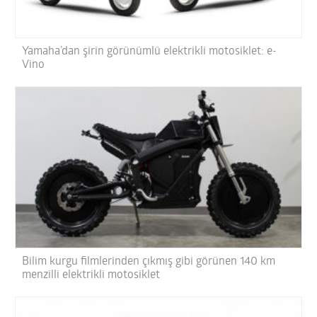
Yamaha’dan şirin görünümlü elektrikli motosiklet: e-
Vino
Bilim kurgu filmlerinden çıkmış gibi görünen 140 km
menzilli elektrikli motosiklet