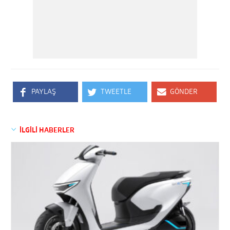
PAYLAŞ
TWEETLE
GÖNDER
İLGİLİ HABERLER