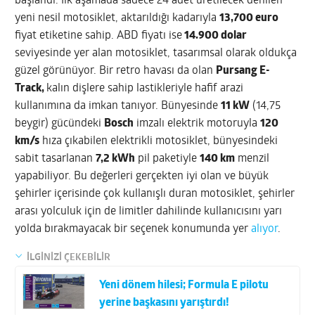
başlandı. İlk aşamada sadece 24 adet üretilecek denilen
yeni nesil motosiklet, aktarıldığı kadarıyla
13,700 euro
fiyat etiketine sahip. ABD fiyatı ise
14.900 dolar
seviyesinde yer alan motosiklet, tasarımsal olarak oldukça
güzel görünüyor. Bir retro havası da olan
Pursang E-
Track,
kalın dişlere sahip lastikleriyle hafif arazi
kullanımına da imkan tanıyor. Bünyesinde
11 kW
(14,75
beygir) gücündeki
Bosch
imzalı elektrik motoruyla
120
km/s
hıza çıkabilen elektrikli motosiklet, bünyesindeki
sabit tasarlanan
7,2 kWh
pil paketiyle
140 km
menzil
yapabiliyor. Bu değerleri gerçekten iyi olan ve büyük
şehirler içerisinde çok kullanışlı duran motosiklet, şehirler
arası yolculuk için de limitler dahilinde kullanıcısını yarı
yolda bırakmayacak bir seçenek konumunda yer
alıyor
.
İLGİNİZİ ÇEKEBİLİR
Yeni dönem hilesi; Formula E pilotu
yerine başkasını yarıştırdı!