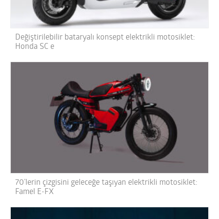
Değiştirilebilir bataryalı konsept elektrikli motosiklet:
Honda SC e
70’lerin çizgisini geleceğe taşıyan elektrikli motosiklet:
Famel E-FX