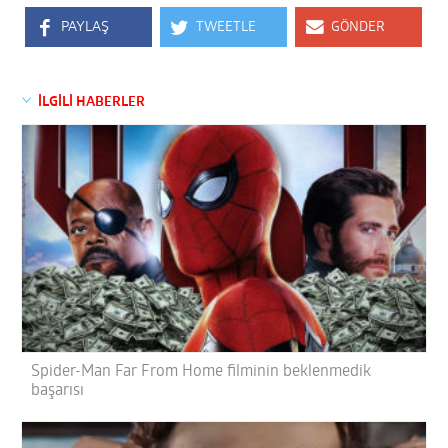
PAYLAŞ
TWEETLE
GÖNDER
İLGİLİ HABERLER
Spider-Man Far From Home filminin beklenmedik
başarısı