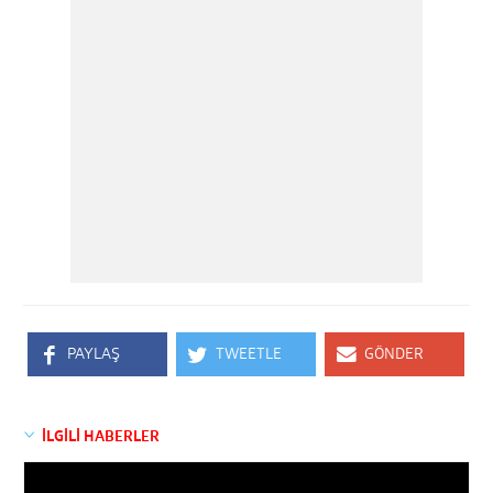
PAYLAŞ
TWEETLE
GÖNDER
İLGİLİ HABERLER