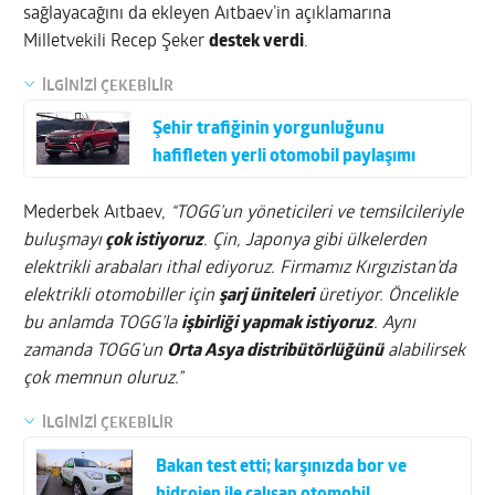
sağlayacağını da ekleyen Aıtbaev’in açıklamarına
Milletvekili Recep Şeker
destek verdi
.
İLGİNİZİ ÇEKEBİLİR
Şehir trafiğinin yorgunluğunu
hafifleten yerli otomobil paylaşımı
Mederbek Aıtbaev,
“TOGG’un yöneticileri ve temsilcileriyle
buluşmayı
çok istiyoruz
. Çin, Japonya gibi ülkelerden
elektrikli arabaları ithal ediyoruz. Firmamız Kırgızistan’da
elektrikli otomobiller için
şarj üniteleri
üretiyor. Öncelikle
bu anlamda TOGG’la
işbirliği yapmak istiyoruz
. Aynı
zamanda TOGG’un
Orta Asya distribütörlüğünü
alabilirsek
çok memnun oluruz.”
İLGİNİZİ ÇEKEBİLİR
Bakan test etti; karşınızda bor ve