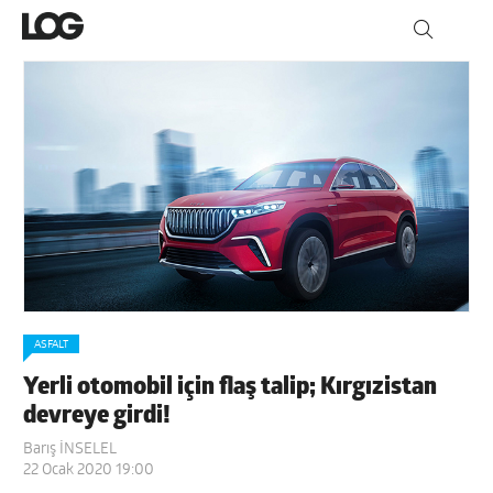
ASFALT
Yerli otomobil için flaş talip; Kırgızistan
devreye girdi!
Barış İNSELEL
22 Ocak 2020 19:00