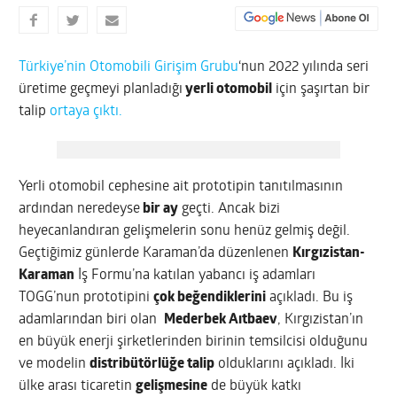
Türkiye’nin Otomobili Girişim Grubu
‘nun 2022 yılında seri
üretime geçmeyi planladığı
yerli otomobil
için şaşırtan bir
talip
ortaya çıktı.
Yerli otomobil cephesine ait prototipin tanıtılmasının
ardından neredeyse
bir ay
geçti. Ancak bizi
heyecanlandıran gelişmelerin sonu henüz gelmiş değil.
Geçtiğimiz günlerde Karaman’da düzenlenen
Kırgızistan-
Karaman
İş Formu’na katılan yabancı iş adamları
TOGG’nun prototipini
çok beğendiklerini
açıkladı. Bu iş
adamlarından biri olan
Mederbek Aıtbaev
, Kırgızistan’ın
en büyük enerji şirketlerinden birinin temsilcisi olduğunu
ve modelin
distribütörlüğe talip
olduklarını açıkladı. İki
ülke arası ticaretin
gelişmesine
de büyük katkı