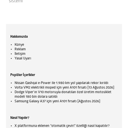
sistemi
Hakkımızda
Künye
Reklam
İletişim
Yasal Uyarı
Popüler İçerikler
Nissan Qashqai e-Power ile 1.980 km yol yapılarak rekor kırıldı
Volta VM2 elektrikli moped için yeni A101 fırsatı [13 Ağustos 2026]
Dodge Viper'ın V10 motoruyla donatılan özel üretim motosiklet
modeli 180 bin dolara satıldı
Samsung Galaxy A37 için yeni A101 fırsatı [Ağustos 2026]
Nasıl Yapılır?
X platformuna eklenen “otomatik çeviri” özelliği nasıl kapatılır?