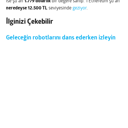
ise şu an
1.779
dolarlık
bir değere sahip. 1 Ethereum şu an
neredeyse 12.500 TL
seviyesinde
geziyor
.
İlginizi Çekebilir
Geleceğin robotlarını dans ederken izleyin