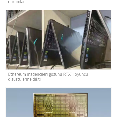
durumlar
Ethereum madencileri gözünü RTX’li oyuncu
dizüstülerine dikti