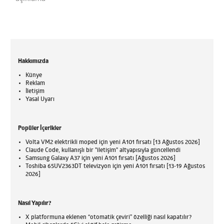
Hakkımızda
Künye
Reklam
İletişim
Yasal Uyarı
Popüler İçerikler
Volta VM2 elektrikli moped için yeni A101 fırsatı [13 Ağustos 2026]
Claude Code, kullanışlı bir "iletişim" altyapısıyla güncellendi
Samsung Galaxy A37 için yeni A101 fırsatı [Ağustos 2026]
Toshiba 65UV2363DT televizyon için yeni A101 fırsatı [13-19 Ağustos
2026]
Nasıl Yapılır?
X platformuna eklenen “otomatik çeviri” özelliği nasıl kapatılır?