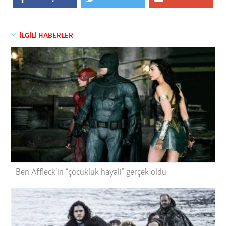
İLGİLİ HABERLER
Ben Affleck’in “çocukluk hayali” gerçek oldu