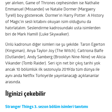
yer alırken, Game of Thrones cephesinden ise Nathalie
Emmanuel (Missandei) ve Natalie Dormer (Margaery
Tyrell) boy gösterecek. Dormer’ın Harry Potter: A History
of Magic’in sesli kitabını okuyan isim olduğunu da
hatırlatalım. Seslendirme kadrosundaki usta isimlerden
biri de Mark Hamill (Luke Skywalker).
Ünlü kadronun diğer isimleri ise şu şekilde: Taron Egerton
(Kingsman), Anya Taylor-Joy (The Witch), Caitriona Balfe
(Outlander), Andy Samberg (Brooklyn Nine-Nine) ve Alicia
Vikander (Tomb Raider). Seri için net bir çıkış tarihi yok
ancak 10 bölümlük ilk sezonuyla 2019’da tüm dünya ile
aynı anda Netflix Türkiye’de yayınlanacağı açıklananlar
arasında.
İlginizi çekebilir
Stranger Things 3. sezon bölüm isimleri tanıtımı