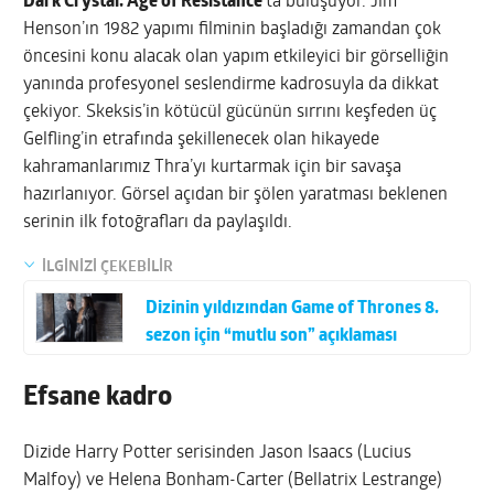
Dark Crystal: Age of Resistance
‘ta buluşuyor. Jim
Henson’ın 1982 yapımı filminin başladığı zamandan çok
öncesini konu alacak olan yapım etkileyici bir görselliğin
yanında profesyonel seslendirme kadrosuyla da dikkat
çekiyor. Skeksis’in kötücül gücünün sırrını keşfeden üç
Gelfling’in etrafında şekillenecek olan hikayede
kahramanlarımız Thra’yı kurtarmak için bir savaşa
hazırlanıyor. Görsel açıdan bir şölen yaratması beklenen
serinin ilk fotoğrafları da paylaşıldı.
İLGİNİZİ ÇEKEBİLİR
Dizinin yıldızından Game of Thrones 8.
sezon için “mutlu son” açıklaması
Efsane kadro
Dizide Harry Potter serisinden Jason Isaacs (Lucius
Malfoy) ve Helena Bonham-Carter (Bellatrix Lestrange)