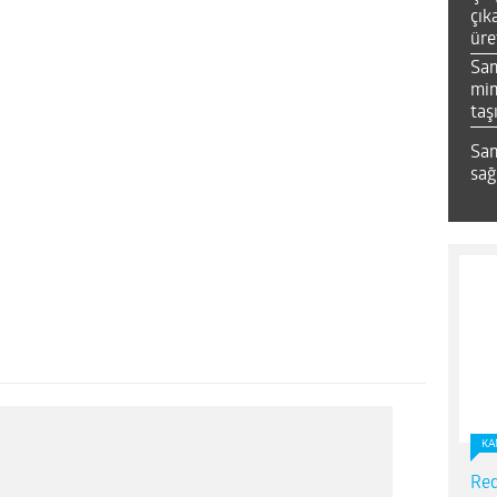
çık
üre
Sa
mim
taş
Sam
sağ
KA
Red