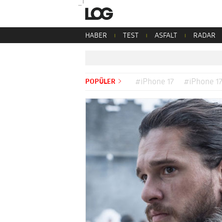
HABER
TEST
ASFALT
RADAR
POPÜLER
#iPhone 17
#iPhone 17