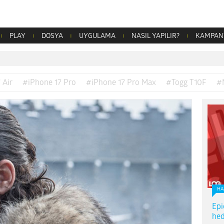
PLAY
DOSYA
UYGULAMA
NASIL YAPILIR?
KAMPAN
 Air
#iPhone 17 Pro
#iPhone 17 Pro Max
#Togg T10F
#
HA
Epi
hed