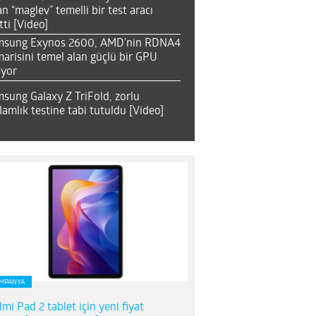
an “maglev” temelli bir test aracı
tti [Video]
msung Exynos 2600, AMD’nin RDNA4
arisini temel alan güçlü bir GPU
ıyor
sung Galaxy Z TriFold, zorlu
lamlık testine tabi tutuldu [Video]
MPANYA
mi Pad 2 tablet için yeni fiyat