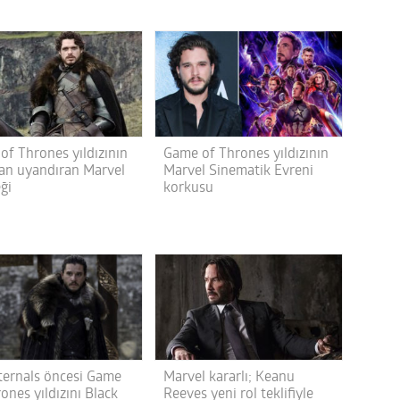
of Thrones yıldızının
Game of Thrones yıldızının
an uyandıran Marvel
Marvel Sinematik Evreni
ği
korkusu
ternals öncesi Game
Marvel kararlı; Keanu
ones yıldızını Black
Reeves yeni rol teklifiyle