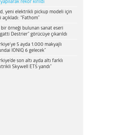
 yapılarak rekor kırıldı
d, yeni elektrikli pickup modeli için
i açıkladı: “Fathom”
 bir örneği bulunan sanat eseri
gatti Destrier” görücüye çıkarıldı
rkiye’ye 5 ayda 1.000 makyajlı
ndai IONIQ 6 gelecek”
rkiye’de son altı ayda altı farklı
ktrikli Skywell ET5 yandı”