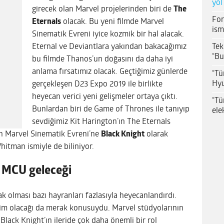
yol
girecek olan Marvel projelerinden biri de
The
For
Eternals
olacak. Bu yeni filmde Marvel
ism
Sinematik Evreni iyice kozmik bir hal alacak.
Tek
Eternal ve Deviantlara yakından bakacağımız
“Bu
bu filmde Thanos’un doğasını da daha iyi
anlama fırsatımız olacak. Geçtiğimiz günlerde
“Tü
Hyu
gerçekleşen D23 Expo 2019 ile birlikte
heyecan verici yeni gelişmeler ortaya çıktı.
“Tü
Bunlardan biri de Game of Thrones ile tanıyıp
ele
sevdiğimiz Kit Harington’ın The Eternals
n Marvel Sinematik Evreni’ne
Black Knight
olarak
hitman ismiyle de biliniyor.
n MCU geleceği
ak olması bazı hayranları fazlasıyla heyecanlandırdı.
sim olacağı da merak konusuydu. Marvel stüdyolarının
Black Knight’ın ileride çok daha önemli bir rol