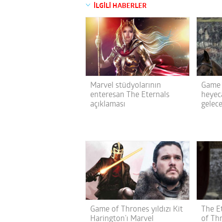
İLGİLİ HABERLER
Marvel stüdyolarının
Game 
enteresan The Eternals
heyec
açıklaması
gelece
Game of Thrones yıldızı Kit
The E
Harington’ı Marvel
of Thr