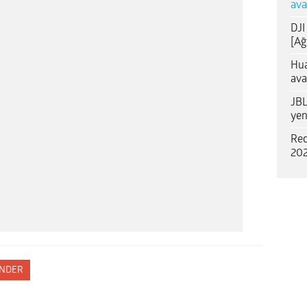
ava
DJI
[Ağ
Hua
ava
JBL
yen
Red
202
NDER