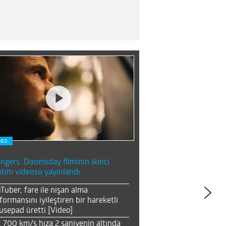
DEO
ngers: Doomsday filminin ikinci
ıtım videosu yayınlandı
Tuber, fare ile nişan alma
formansını iyileştiren bir hareketli
sepad üretti [Video]
, 700 km/s hıza 2 saniyenin altında