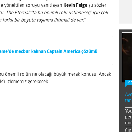
ine yöneltilen soruyu yanıtlayan
Kevin Feige
şu sözleri
u. The Eternals’ta bu önemli rolü üstleneceği için çok
farklı bir boyuta taşınma ihtimali de var.”
me’de mecbur kalınan Captain America çözümü
 bu önemli rolün ne olacağı büyük merak konusu. Ancak
s’ı izlememiz gerekecek.
Vİ
Ave
tan
You
per
mou
Çin