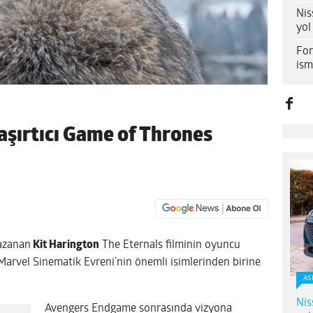
Nis
yol
For
ism
aşırtıcı Game of Thrones
azanan
Kit Harington
The Eternals filminin oyuncu
 Marvel Sinematik Evreni’nin önemli isimlerinden birine
AS
Nis
Avengers Endgame sonrasında vizyona