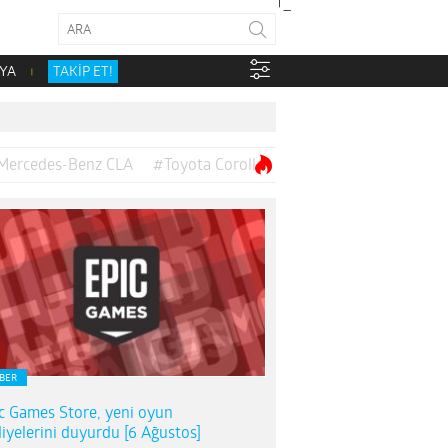
YA
TAKİP ET!
Mercedes-Benz CLA
#Toyota Corolla
BER
c Games Store, yeni oyun
iyelerini duyurdu [6 Ağustos]