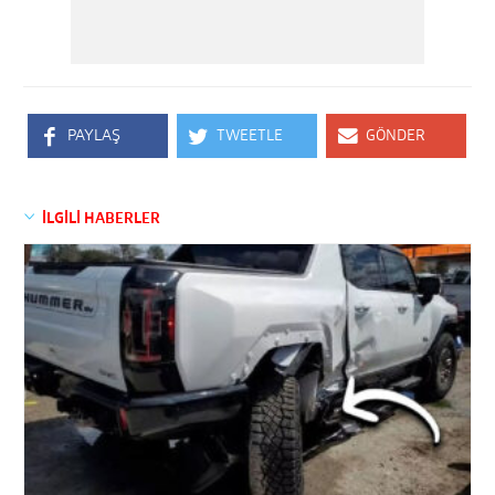
PAYLAŞ
TWEETLE
GÖNDER
İLGİLİ HABERLER