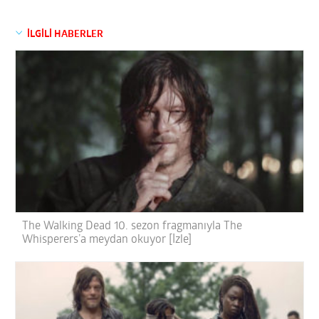
İLGİLİ HABERLER
The Walking Dead 10. sezon fragmanıyla The
Whisperers’a meydan okuyor [İzle]