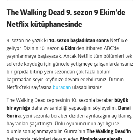
The Walking Dead 9. sezon 9 Ekim’de
Netflix kütüphanesinde
9. sezon ne yazık ki
10. sezon başladıktan sonra
Netflix’e
geliyor. Dizinin 10. sezon
6 Ekim
‘den itibaren ABC’de
yayınlanmaya başlayacak. Ancak Netflix tüm bölümleri tek
seferde koyduğu için güncele yetişmeye çalışanlardansanız
bir çırpıda bitirip yeni sezondan çok fazla bölüm
kaçırmadan seyir keyfinize devam edebilirsiniz. Dizinin
Netflix’teki sayfasına
buradan
ulaşabilirsiniz.
The Walking Dead cephesinin 10. sezonla beraber
büyük
bir ayrılığa
daha ev sahipliği yapacağını söyleyelim.
Danai
Gurira
, yeni sezonla beraber diziden ayrılacağını açıklamış,
hayranları şaşırtmıştı. Ünlü oyununcunun ayrılığı ise
ölümle sonuçlanmayabilir. Gurira’nın
The Walking Dead’in
halihazırda çekimleri devam eden
filminde yer alacağı