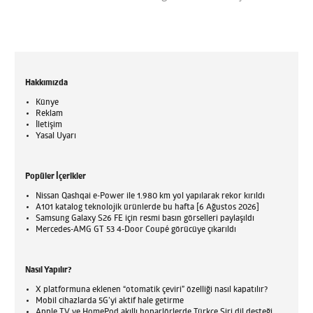
Hakkımızda
Künye
Reklam
İletişim
Yasal Uyarı
Popüler İçerikler
Nissan Qashqai e-Power ile 1.980 km yol yapılarak rekor kırıldı
A101 katalog teknolojik ürünlerde bu hafta [6 Ağustos 2026]
Samsung Galaxy S26 FE için resmi basın görselleri paylaşıldı
Mercedes-AMG GT 53 4-Door Coupé görücüye çıkarıldı
Nasıl Yapılır?
X platformuna eklenen “otomatik çeviri” özelliği nasıl kapatılır?
Mobil cihazlarda 5G’yi aktif hale getirme
Apple TV ve HomePod akıllı hoparlörlerde Türkçe Siri dil desteği